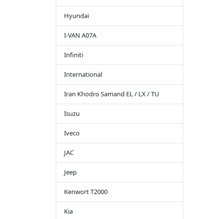
Hyundai
I-VAN A07A
Infiniti
International
Iran Khodro Samand EL / LX / TU
Isuzu
Iveco
JAC
Jeep
Kenwort T2000
Kia