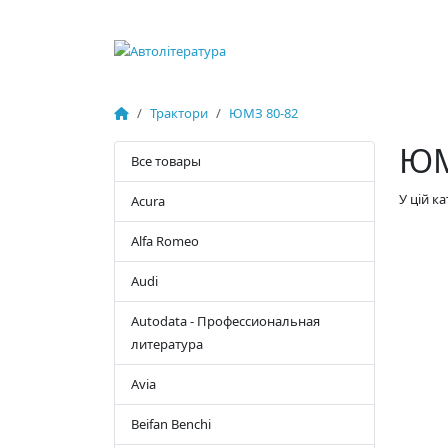
Трактори
ЮМЗ 80-82
ЮМ
Все товары
У цій к
Acura
Alfa Romeo
Audi
Autodata - Профессиональная
литература
Avia
Beifan Benchi