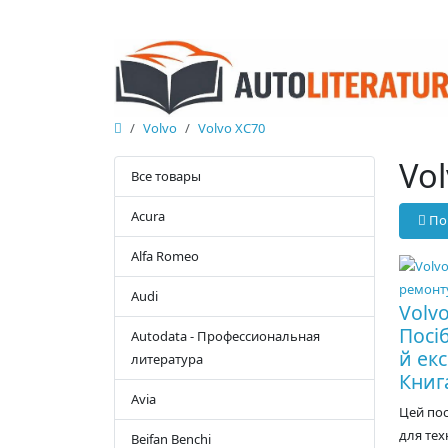
Volvo
Volvo XC70
Vo
Все товары
Acura
По
Alfa Romeo
Audi
Volvo
Посі
Autodata - Профессиональная
й екс
литература
Книг
Avia
Цей по
для тех
Beifan Benchi