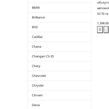
обслуго
BMW
автомоб
XC70 та 
Brilliance
1,398.0
BYD
Cadillac
Chana
Changan CS-35
Chery
Chevrolet
Chrysler
Citroen
Dacia