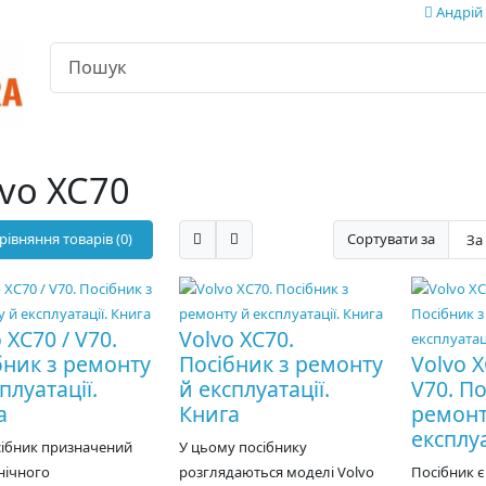
Андрій 
lvo XC70
рівняння товарів (0)
Сортувати за
 XC70 / V70.
Volvo XC70.
бник з ремонту
Посібник з ремонту
Volvo X
плуатації.
й експлуатації.
V70. По
а
Книга
ремонт
експлуа
сібник призначений
У цьому посібнику
нічного
розглядаються моделі Volvo
Посібник є