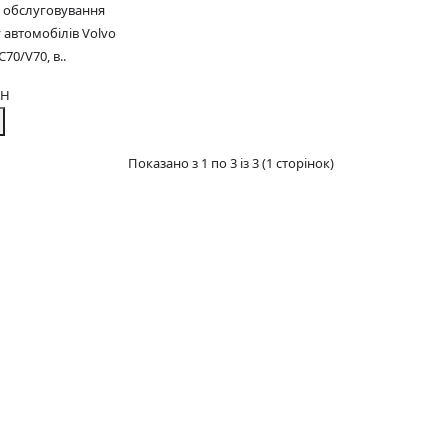
о обслуговування
 автомобілів Volvo
70/V70, в..
AH
Показано з 1 по 3 із 3 (1 сторінок)