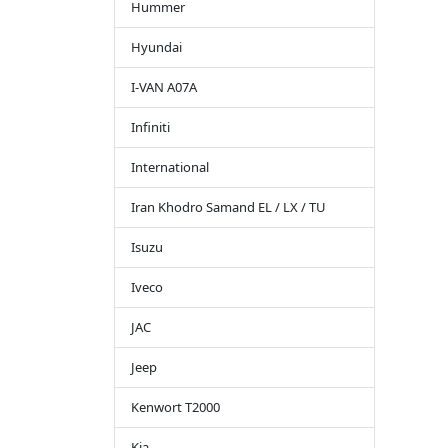
Hummer
Hyundai
I-VAN A07A
Infiniti
International
Iran Khodro Samand EL / LX / TU
Isuzu
Iveco
JAC
Jeep
Kenwort T2000
Kia