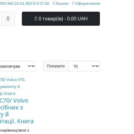
050 943 23 24, 063 513 21 62
Кошик
Оформлення
0 товар(ів) - 0.00 UAH
Показати
C70/ Volvo
сібник з
у й
тації. Книга
 керівництвом з