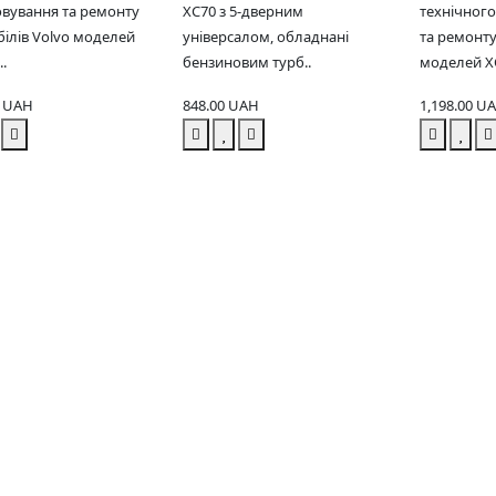
вування та ремонту
XC70 з 5-дверним
технічног
ілів Volvo моделей
універсалом, обладнані
та ремонту
..
бензиновим турб..
моделей XC
0 UAH
848.00 UAH
1,198.00 U