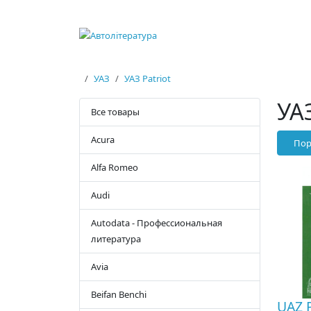
УАЗ
УАЗ Patriot
УАЗ
Все товары
Acura
Пор
Alfa Romeo
Audi
Autodata - Профессиональная
литература
Avia
Beifan Benchi
UAZ P