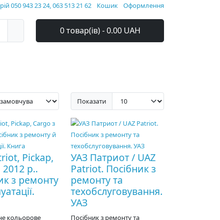
ій 050 943 23 24, 063 513 21 62
Кошик
Оформлення
0 товар(ів) - 0.00 UAH
Показати
riot, Pickap,
УАЗ Патриот / UAZ
 2012 р..
Patriot. Посібник з
ик з ремонту
ремонту та
уатації.
техобслуговування.
УАЗ
не кольорове
Посібник з ремонту та