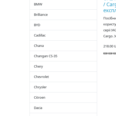
/ Car
BMW
експл
Brilliance
Посібн
користу
BYD
серії УА
Cadillac
Cargo. У
Chana
218.00 
Changan CS-35
Chery
Chevrolet
Chrysler
Citroen
Dacia