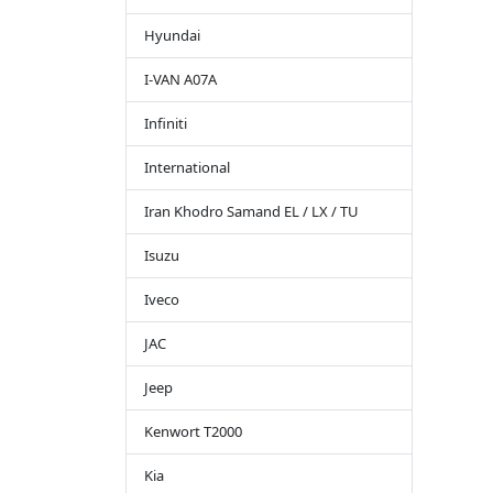
Hyundai
I-VAN A07A
Infiniti
International
Iran Khodro Samand EL / LX / TU
Isuzu
Iveco
JAC
Jeep
Kenwort T2000
Kia