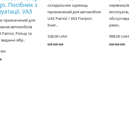
go. Посібник з
складальних одиниць
керівництв
уатації. УАЗ
призначений для автомобіля
експлуатац
UAZ Patriot / УАЗ Патріот.
обслугову
ик призначений для
Книг..
ремо..
вачів автомобілів
З Patriot, Pickup та
538.00 UAH
998.00 UAH
 виданні зібр..
UAH