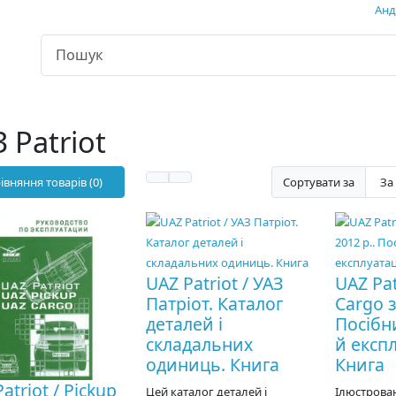
Андр
 Patriot
івняння товарів (0)
Сортувати за
UAZ Patriot / УАЗ
UAZ Pat
Патріот. Каталог
Cargo з
деталей і
Посібн
складальних
й експл
одиниць. Книга
Книга
atriot / Pickup
Цей каталог деталей і
Ілюстрова