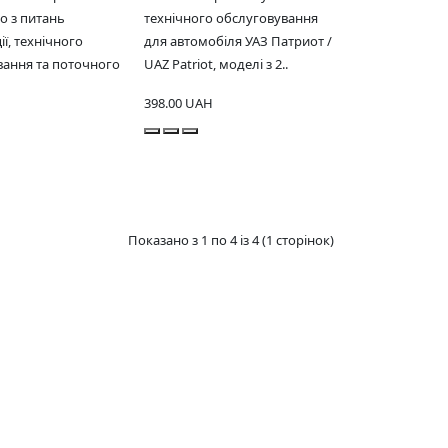
о з питань
технічного обслуговування
ії, технічного
для автомобіля УАЗ Патриот /
вання та поточного
UAZ Patriot, моделі з 2..
398.00 UAH
Показано з 1 по 4 із 4 (1 сторінок)