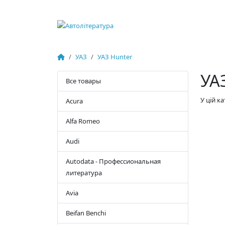
УАЗ
УАЗ Hunter
УА
Все товары
У цій к
Acura
Alfa Romeo
Audi
Autodata - Профессиональная
литература
Avia
Beifan Benchi