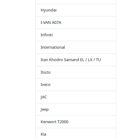
Hyundai
I-VAN A07A
Infiniti
International
Iran Khodro Samand EL / LX / TU
Isuzu
Iveco
JAC
Jeep
Kenwort T2000
Kia