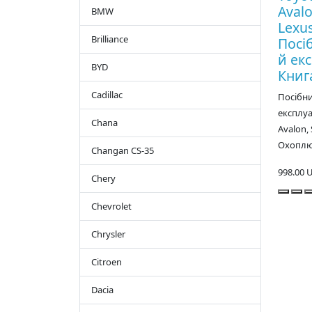
Avalo
BMW
Lexus
Brilliance
Посі
й екс
BYD
Книг
Cadillac
Посібни
експлуа
Chana
Avalon, 
Охоплює
Changan CS-35
998.00 
Chery
Chevrolet
Chrysler
Citroen
Dacia