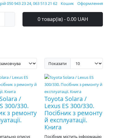
ій 050 943 23 24, 063 513 21 62
Кошик
Оформлення
0 товар(ів) - 0.00 UAH
Показати
Solara /
Toyota Solara /
S 300/330.
Lexus ES 300/330.
ик з ремонту
Посібник з ремонту
уатації.
й експлуатації.
Книга
детально описує
Посібник містить інформацію