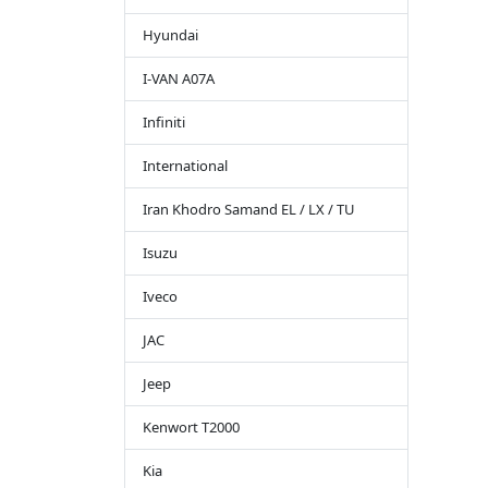
Hyundai
I-VAN A07A
Infiniti
International
Iran Khodro Samand EL / LX / TU
Isuzu
Iveco
JAC
Jeep
Kenwort T2000
Kia