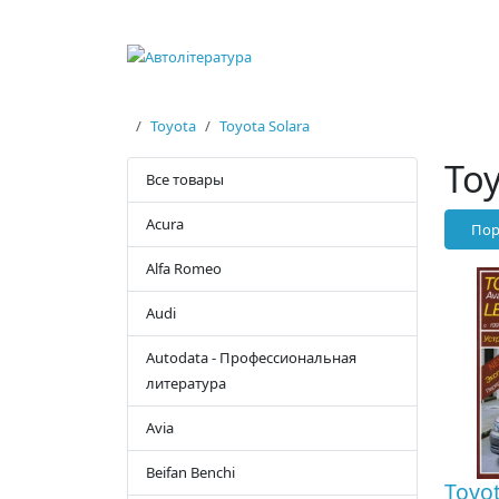
Toyota
Toyota Solara
Toy
Все товары
Acura
Пор
Alfa Romeo
Audi
Autodata - Профессиональная
литература
Avia
Beifan Benchi
Toyo