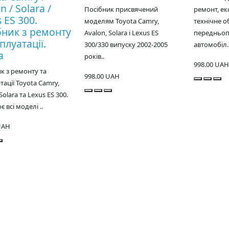
n / Solara /
Посібник присвячений
ремонт, ек
 ES 300.
моделям Toyota Camry,
технічне о
бник з ремонту
Avalon, Solara і Lexus ES
передньоп
плуатації.
300/330 випуску 2002-2005
автомобіл.
а
років..
998.00 UAH
к з ремонту та
998.00 UAH
тації Toyota Camry,
Solara та Lexus ES 300.
 всі моделі ..
UAH