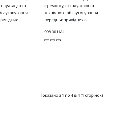
сплуатацію та
з ремонту, експлуатації та
бслуговування
технічного обслуговування
ривідних
передньопривідних а..
.
998.00 UAH
Показано з 1 по 4 із 4 (1 сторінок)