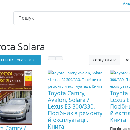
Андр
ota Solara
івняння товарів (0)
Сортувати за
Toyota Camry,
Toyota 
Avalon, Solara /
Lexus E
Lexus ES 300/330.
Посібн
Посібник з ремонту
й експл
й експлуатації.
Книга
Книга
ta Camry /
Посібник 