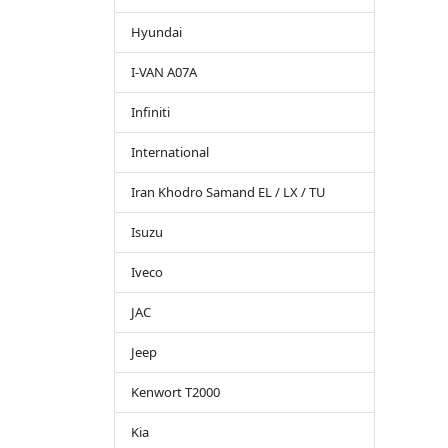
Hyundai
I-VAN A07A
Infiniti
International
Iran Khodro Samand EL / LX / TU
Isuzu
Iveco
JAC
Jeep
Kenwort T2000
Kia