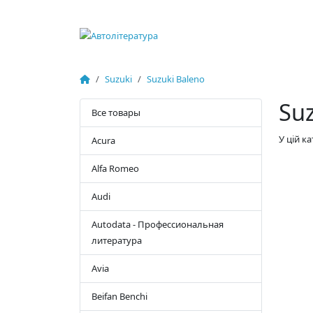
Suzuki
Suzuki Baleno
Suz
Все товары
У цій к
Acura
Alfa Romeo
Audi
Autodata - Профессиональная
литература
Avia
Beifan Benchi