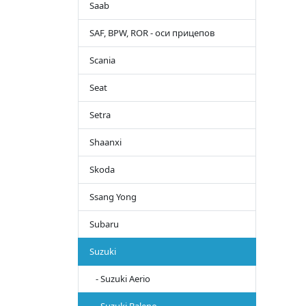
Saab
SAF, BPW, ROR - оси прицепов
Scania
Seat
Setra
Shaanxi
Skoda
Ssang Yong
Subaru
Suzuki
- Suzuki Aerio