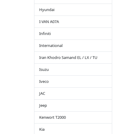
Hyundai
I-VAN A07A
Infiniti
International
Iran Khodro Samand EL / LX / TU
Isuzu
Iveco
JAC
Jeep
Kenwort T2000
Kia