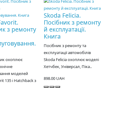
Skoda Felicia.
avorit.
Посібник з ремонту
ик з ремонту
й експлуатації.
Книга
луговування.
Посібник з ремонту та
експлуатації автомобілів
ник охоплює
Skoda Felicia охоплює моделі
ехнічне
Хетчбек, Універсал, Піка..
вання моделей
898.00 UAH
it 135 і Hatchback з