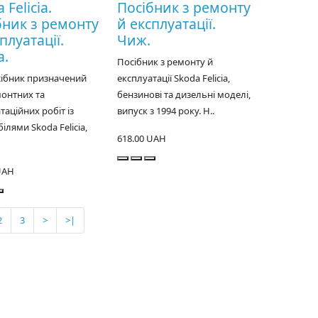
 Felicia.
Посібник з ремонту
бник з ремонту
й експлуатації.
плуатації.
Чиж.
а.
Посібник з ремонту й
сібник призначений
експлуатації Skoda Felicia,
онтних та
бензинові та дизельні моделі,
таційних робіт із
випуск з 1994 року. Н..
ілями Skoda Felicia,
618.00 UAH
UAH
2
3
>
>|