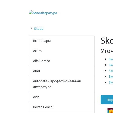
Skoda
Sk
Все товары
Уто
Acura
Sk
Alfa Romeo
Sk
Sk
Audi
Sk
Autodata - Профессиональная
Sk
литература
Avia
Пор
Beifan Benchi