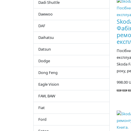
Dadi Shuttle
Daewoo
Skod
DAF
Фабія
ремо
Daihatsu
експл
Datsun
Посібни
експлуа
Dodge
Skoda F
року, ре
Dong Feng
998.00 
Eagle Vision
FAW, BAW
Fiat
Ford