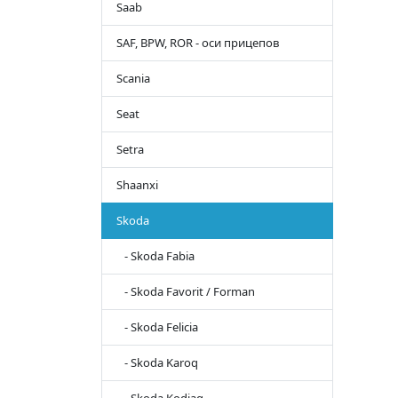
Saab
SAF, BPW, ROR - оси прицепов
Scania
Seat
Setra
Shaanxi
Skoda
- Skoda Fabia
- Skoda Favorit / Forman
- Skoda Felicia
- Skoda Karoq