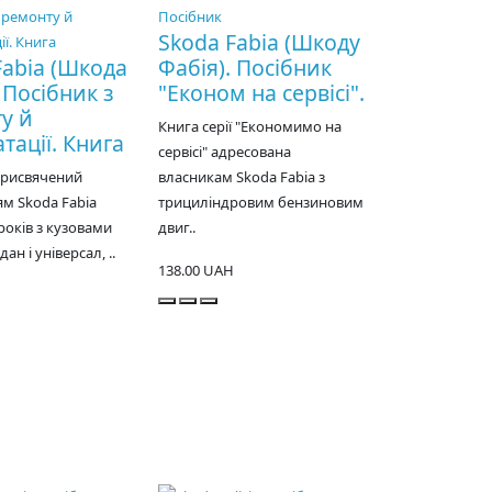
Skoda Fabia (Шкоду
Fabia (Шкода
Фабія). Посібник
 Посібник з
"Економ на сервісі".
у й
Книга серії "Економимо на
тації. Книга
сервісі" адресована
присвячений
власникам Skoda Fabia з
м Skoda Fabia
трициліндровим бензиновим
років з кузовами
двиг..
дан і універсал, ..
138.00 UAH