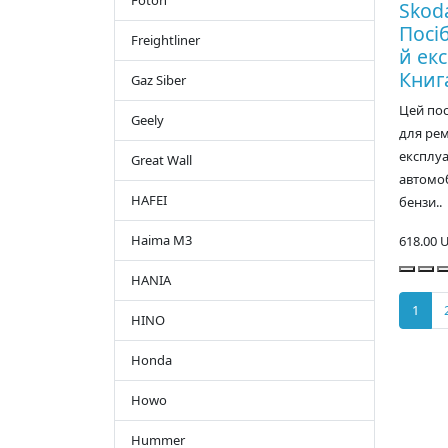
Foton
Skoda
Посі
Freightliner
й екс
Книг
Gaz Siber
Цей по
Geely
для рем
експлуа
Great Wall
автомоб
HAFEI
бензи..
Haima M3
618.00 
HANIA
1
HINO
Honda
Howo
Hummer