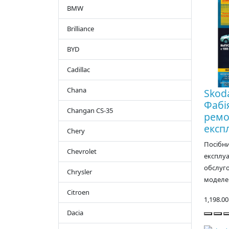
BMW
Brilliance
BYD
Cadillac
Chana
Skod
Фабія
Changan CS-35
ремо
експл
Chery
Посібни
Chevrolet
експлуа
обслуго
Chrysler
моделей
Citroen
1,198.0
Dacia