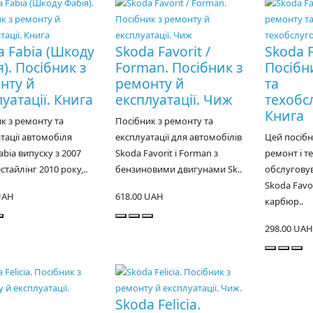
a Fabia (Шкоду
Skoda Favorit /
Skoda F
). Посібник з
Forman. Посібник з
Посібн
нту й
ремонту й
та
уатації. Книга
експлуатації. Чиж
техобс
Книга
к з ремонту та
Посібник з ремонту та
тації автомобіля
експлуатації для автомобілів
Цей посіб
abia випуску з 2007
Skoda Favorit і Forman з
ремонт і т
стайлінг 2010 року,..
бензиновими двигунами Sk..
обслугову
Skoda Favor
UAH
618.00 UAH
карбюр..
298.00 UAH
Skoda Felicia.