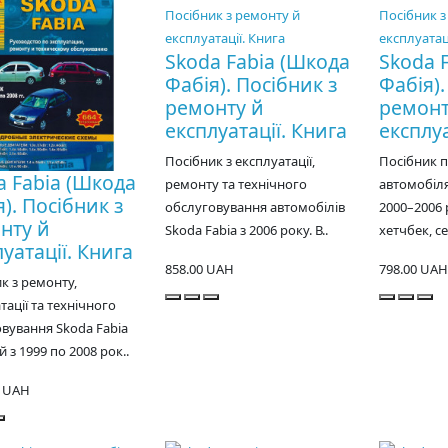
Skoda Fabia (Шкода
Skoda 
Фабія). Посібник з
Фабія).
ремонту й
ремонт
експлуатації. Книга
експлуа
Посібник з експлуатації,
Посібник 
a Fabia (Шкода
ремонту та технічного
автомобіля
). Посібник з
обслуговування автомобілів
2000–2006 
нту й
Skoda Fabia з 2006 року. В..
хетчбек, се
уатації. Книга
858.00 UAH
798.00 UAH
к з ремонту,
тації та технічного
вування Skoda Fabia
 з 1999 по 2008 рок..
0 UAH