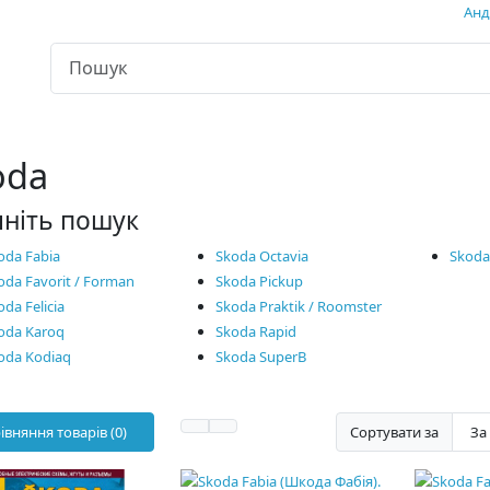
Андр
oda
чніть пошук
oda Fabia
Skoda Octavia
Skoda 
oda Favorit / Forman
Skoda Pickup
oda Felicia
Skoda Praktik / Roomster
oda Karoq
Skoda Rapid
oda Kodiaq
Skoda SuperB
івняння товарів (0)
Сортувати за