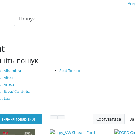
Андр
at
чніть пошук
at Alhambra
Seat Toledo
at Altea
at Arosa
at Ibiza/ Cordoba
at Leon
івняння товарів (0)
Сортувати за