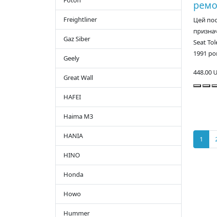
Foton
ремо
Freightliner
Цей пос
признач
Gaz Siber
Seat To
1991 ро
Geely
448.00 
Great Wall
HAFEI
Haima M3
HANIA
1
HINO
Honda
Howo
Hummer