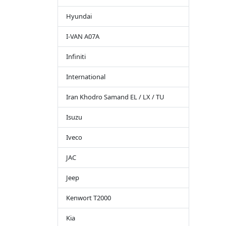
Hyundai
I-VAN A07A
Infiniti
International
Iran Khodro Samand EL / LX / TU
Isuzu
Iveco
JAC
Jeep
Kenwort T2000
Kia