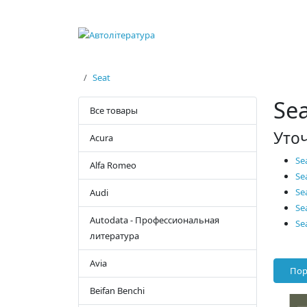
Seat
Se
Все товары
Уто
Acura
Se
Alfa Romeo
Se
Se
Audi
Se
Autodata - Профессиональная
Se
литература
Avia
Пор
Beifan Benchi