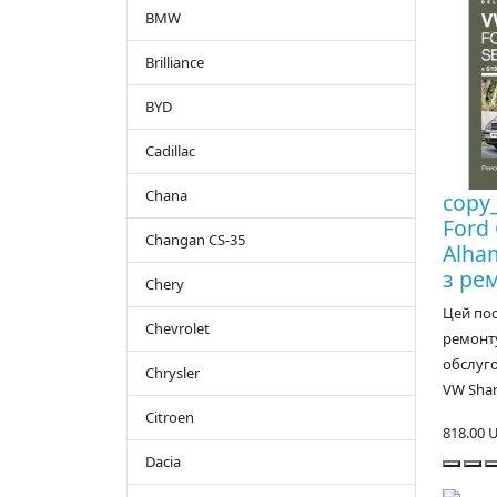
BMW
Brilliance
BYD
Cadillac
Chana
copy
Ford 
Changan CS-35
Alha
з ре
Chery
Цей по
Chevrolet
ремонту
обслуг
Chrysler
VW Shara
Citroen
818.00 
Dacia