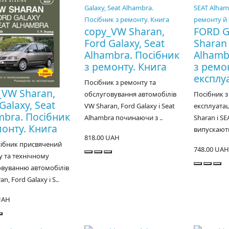
copy_VW Sharan,
FORD G
Ford Galaxy, Seat
Sharan
Alhambra. Посібник
Alhamb
з ремонту. Книга
з ремо
експлуа
Посібник з ремонту та
_VW Sharan,
обслуговування автомобілів
Посібник з
Galaxy, Seat
VW Sharan, Ford Galaxy і Seat
експлуатац
mbra. Посібник
Alhambra починаючи з ..
Sharan і S
монту. Книга
випускають
818.00 UAH
сібник присвячений
748.00 UAH
 та технічному
овуванню автомобілів
n, Ford Galaxy і S..
UAH