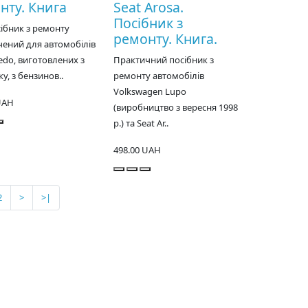
нту. Книга
Seat Arosa.
Посібник з
ібник з ремонту
ремонту. Книга.
ений для автомобілів
ledo, виготовлених з
Практичний посібник з
ку, з бензинов..
ремонту автомобілів
Volkswagen Lupo
UAH
(виробництво з вересня 1998
р.) та Seat Ar..
498.00 UAH
2
>
>|