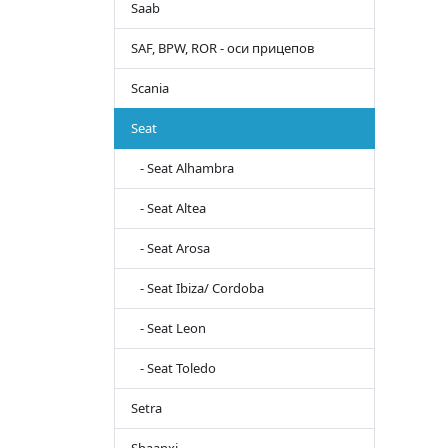
Saab
SAF, BPW, ROR - оси прицепов
Scania
Seat
- Seat Alhambra
- Seat Altea
- Seat Arosa
- Seat Ibiza/ Cordoba
- Seat Leon
- Seat Toledo
Setra