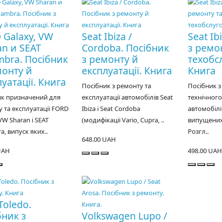
 Galaxy, VW
Seat Ibiza /
Seat Ib
an и SEAT
Cordoba. Посібник
з ремо
mbra. Посібник
з ремонту й
техобс
монту й
експлуатації. Книга
Книга
уатації. Книга
Посібник з ремонту та
Посібник з
ик призначений для
експлуатації автомобілів Seat
технічног
 та експлуатації FORD
Ibiza і Seat Cordoba
автомобілів
VW Sharan і SEAT
(модифікації Vario, Cupra, ..
випущених 
a, випуск яких..
Розгл..
648.00 UAH
UAH
498.00 UAH
Toledo.
бник з
Volkswagen Lupo /