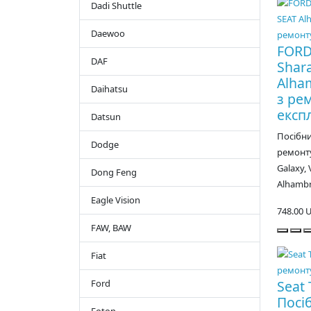
Dadi Shuttle
Daewoo
FORD
DAF
Shar
Alha
Daihatsu
з ре
експл
Datsun
Посібн
Dodge
ремонту
Galaxy, 
Dong Feng
Alhambr
Eagle Vision
748.00 
FAW, BAW
Fiat
Seat 
Ford
Посі