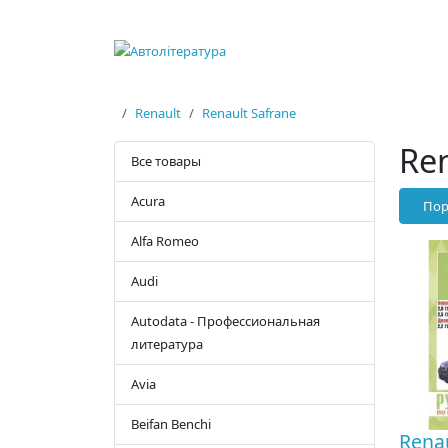
Renault
Renault Safrane
Ren
Все товары
Acura
Пор
Alfa Romeo
Audi
Autodata - Профессиональная
литература
Avia
Beifan Benchi
Renau