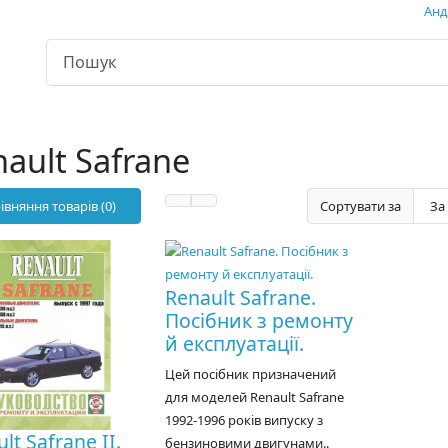
Андр
ault Safrane
івняння товарів (0)
Сортувати за
Renault Safrane.
Посібник з ремонту
й експлуатації.
Цей посібник призначений
для моделей Renault Safrane
1992-1996 років випуску з
lt Safrane II.
бензиновими двигунами..