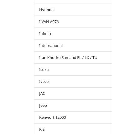
Hyundai
I-VAN A07A
Infiniti
International
Iran Khodro Samand EL / LX / TU
Isuzu
Iveco
JAC
Jeep
Kenwort T2000
Kia