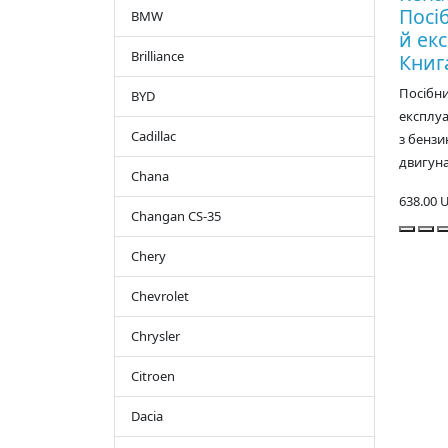
Посі
BMW
й екс
Brilliance
Книг
Посібни
BYD
експлуат
Cadillac
з бенз
двигуна
Chana
638.00 
Changan CS-35
Chery
Chevrolet
Chrysler
Citroen
Dacia