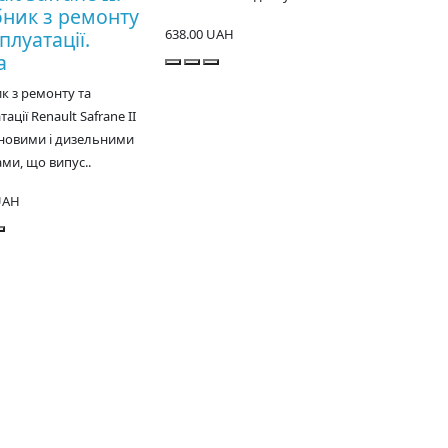
бник з ремонту
638.00 UAH
плуатації.
а
к з ремонту та
ації Renault Safrane II
иновими і дизельними
ми, що випус..
UAH