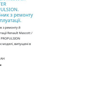
TER
ULSION.
бник з ремонту
плуатації.
к з ремонту й
тації Renault Mascott /
 PROPULSION
 моделі, випущені в
UAH