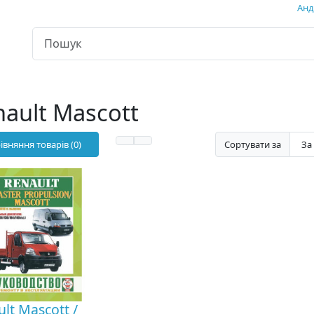
Андр
nault Mascott
івняння товарів (0)
Сортувати за
lt Mascott /