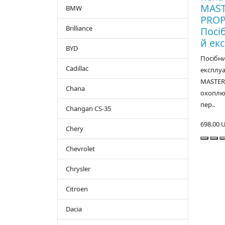
MAS
BMW
PROP
Brilliance
Посі
й екс
BYD
Посібни
Cadillac
експлуа
MASTER
Chana
охоплює
пер..
Changan CS-35
698.00 
Chery
Chevrolet
Chrysler
Citroen
Dacia