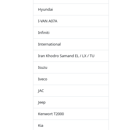
Hyundai
I-VAN A07A
Infiniti
International
Iran Khodro Samand EL / LX / TU
Isuzu
Iveco
JAC
Jeep
Kenwort T2000
Kia