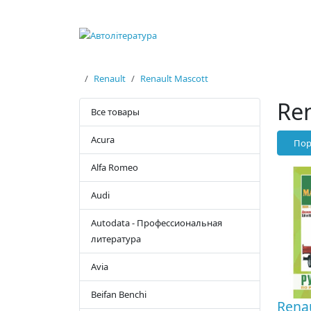
Renault
Renault Mascott
Re
Все товары
Acura
Пор
Alfa Romeo
Audi
Autodata - Профессиональная
литература
Avia
Beifan Benchi
Renau