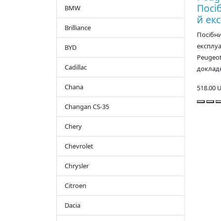
Посі
BMW
й екс
Brilliance
Посібни
експлуа
BYD
Peugeot
Cadillac
докладн
Chana
518.00 
Changan CS-35
Chery
Chevrolet
Chrysler
Citroen
Dacia