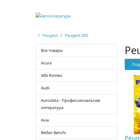
Peugeot
Peugeot 605
Pe
Все товары
Acura
Пор
Alfa Romeo
Audi
Autodata - Профессиональная
литература
Avia
Beifan Benchi
Peug