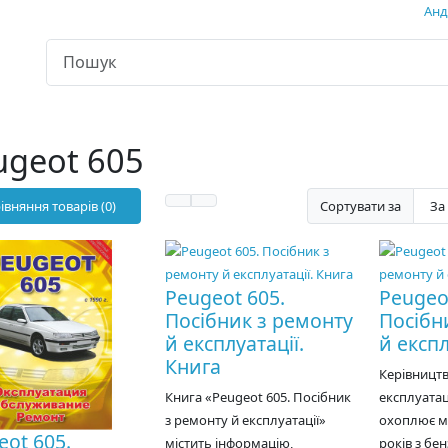
Андр
ugeot 605
івняння товарів (0)
Сортувати за
Peugeot 605.
Peugeo
Посібник з ремонту
Посібн
й експлуатації.
й експл
Книга
Керівництв
Книга «Peugeot 605. Посібник
експлуатац
з ремонту й експлуатації»
охоплює мо
eot 605.
містить інформацію,
років з бе