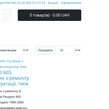
ій 050 943 23 24, 063 513 21 62
Кошик
Оформлення
0 товар(ів) - 0.00 UAH
Показати
t 605.
ик з ремонту
уатації. Чиж
о з ремонту й
ії Peugeot 605
делі 1989-2000
нзиновими двигун..