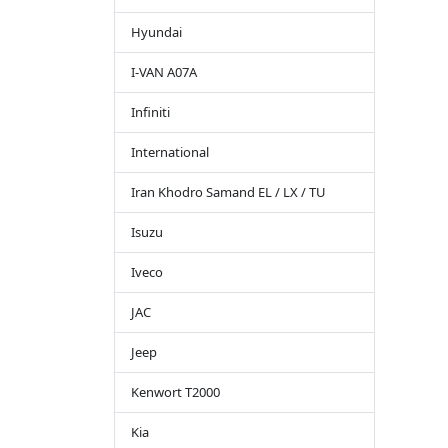
Hyundai
I-VAN A07A
Infiniti
International
Iran Khodro Samand EL / LX / TU
Isuzu
Iveco
JAC
Jeep
Kenwort T2000
Kia