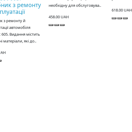
бник з ремонту
необхідну для обслуговува..
618.00 UAH
плуатації
458.00 UAH
к з ремонту й
тації автомобіля
 605. Видання містить
і матеріали, які до..
UAH