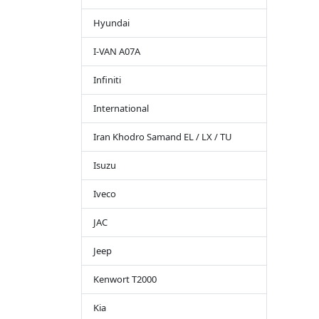
Hyundai
I-VAN A07A
Infiniti
International
Iran Khodro Samand EL / LX / TU
Isuzu
Iveco
JAC
Jeep
Kenwort T2000
Kia