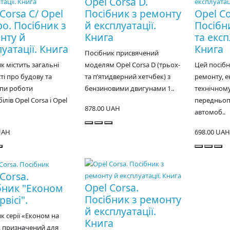
Opel Corsa D.
Corsa C/ Opel
Посібник з ремонту
Opel Co
o. Посібник з
й експлуатації.
Посібн
нту й
Книга
та експ
уатації. Книга
Книга
Посібник присвячений
к містить загальні
моделям Opel Corsa D (трьох-
Цей посіб
ті про будову та
та п’ятидверний хетчбек) з
ремонту, е
пи роботи
бензиновими двигунами 1..
технічном
ілів Opel Corsa і Opel
передньоп
878.00 UAH
автомоб..
UAH
698.00 UAH
Corsa.
Opel Corsa.
бник "Економ
Посібник з ремонту
рвісі".
й експлуатації.
к серії «Економ на
Книга
», призначений для