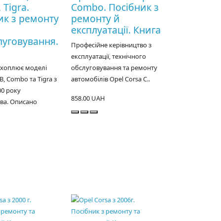
Tigra.
Combo. Посібник з
ик з ремонту
ремонту й
експлуатації. Книга
луговування.
Професійне керівництво з
експлуатації, технічного
охоплює моделі
обслуговування та ремонту
B, Combo та Tigra з
автомобілів Opel Corsa C..
00 року
858.00 UAH
ва. Описано