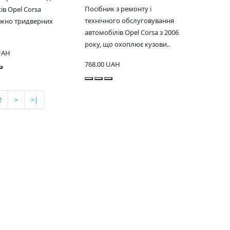
Посібник з ремонту і
ів Opel Corsa
технічного обслуговування
ажно тридверних
автомобілів Opel Corsa з 2006
року, що охоплює кузови..
UAH
768.00 UAH
2
>
>|