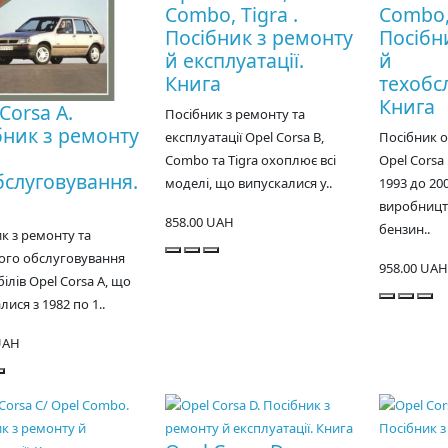
Combo, Tigra .
Combo, 
Посібник з ремонту
Посібн
й експлуатації.
й
Книга
техобс
Книга
Corsa A.
Посібник з ремонту та
бник з ремонту
експлуатації Opel Corsa B,
Посібник 
Combo та Tigra охоплює всі
Opel Corsa 
бслуговування.
моделі, що випускалися у..
1993 до 20
виробницт
858.00 UAH
бензин..
к з ремонту та
ого обслуговування
958.00 UAH
ілів Opel Corsa A, що
лися з 1982 по 1..
UAH