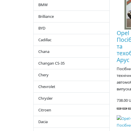
BMW
Brilliance
BYD
Opel 
Посі
Cadillac
та
Chana
техо
Арус
Changan CS-35
Посібни
Chery
технічн
автомоб
Chevrolet
випуска
Chrysler
738.00 
Citroen
Dacia