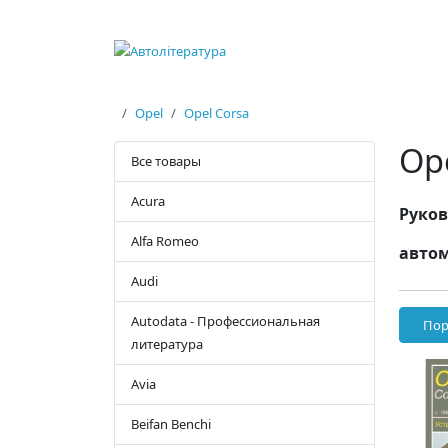
Opel
Opel Corsa
Op
Все товары
Acura
Руков
Alfa Romeo
автом
Audi
Autodata - Профессиональная
Пор
литература
Avia
Beifan Benchi