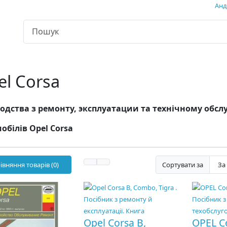
Андр
el Corsa
одства з ремонту, эксплуатации та технічному об
обілів Opel Corsa
івняння товарів (0)
Сортувати за
Opel Corsa B,
OPEL Co