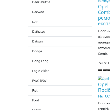
Dadi Shuttle
Opel 
Comb
Daewoo
ремо
DAF
експл
Посібни
Daihatsu
відомос
Datsun
принци
автомоб
Dodge
Comb..
Dong Feng
798.00 
Eagle Vision
FAW, BAW
Opel 
Посі
Fiat
на се
Ford
Посібни
сервісі