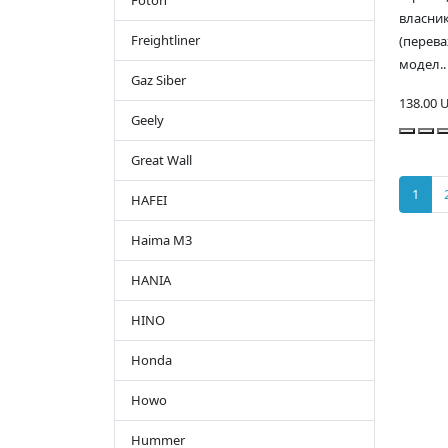
Foton
власник
Freightliner
(перев
модел..
Gaz Siber
138.00 
Geely
Great Wall
1
HAFEI
Haima M3
HANIA
HINO
Honda
Howo
Hummer