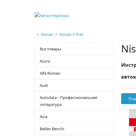
Nissan
Nissan X-Trail
Nis
Все товары
Acura
Инстр
Alfa Romeo
автом
Audi
Autodata - Профессиональная
Пор
литература
Avia
Beifan Benchi