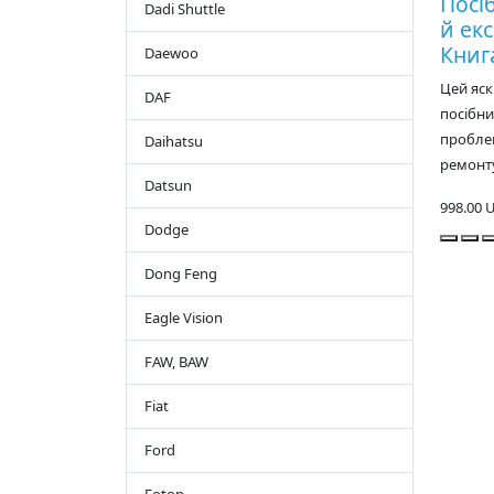
Посі
Dadi Shuttle
й екс
Книг
Daewoo
Цей яс
DAF
посібни
пробле
Daihatsu
ремонту
Datsun
998.00 
Dodge
Dong Feng
Eagle Vision
FAW, BAW
Fiat
Ford