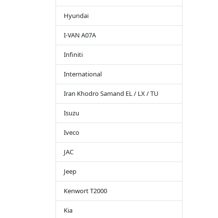
Hyundai
I-VAN A07A
Infiniti
International
Iran Khodro Samand EL / LX / TU
Isuzu
Iveco
JAC
Jeep
Kenwort T2000
Kia