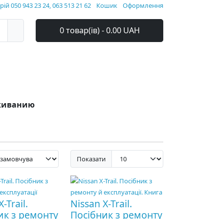
ій 050 943 23 24, 063 513 21 62
Кошик
Оформлення
0 товар(ів) - 0.00 UAH
уживанию
Показати
-Trail.
Nissan X-Trail.
ик з ремонту
Посібник з ремонту