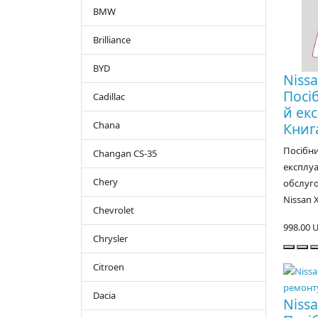
BMW
Brilliance
BYD
Nissa
Посі
Cadillac
й екс
Chana
Книг
Посібни
Changan CS-35
експлуа
Chery
обслуго
Nissan X-
Chevrolet
998.00 
Chrysler
Citroen
Dacia
Nissa