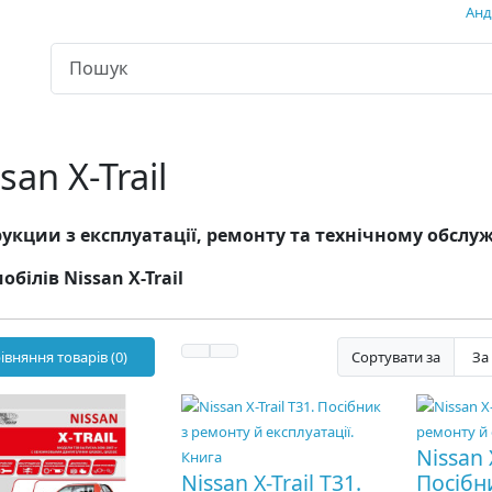
Андр
san X-Trail
укции з експлуатації, ремонту та технічному обсл
обілів Nissan X-Trail
івняння товарів (0)
Сортувати за
Nissan X
Nissan X-Trail T31.
Посібн