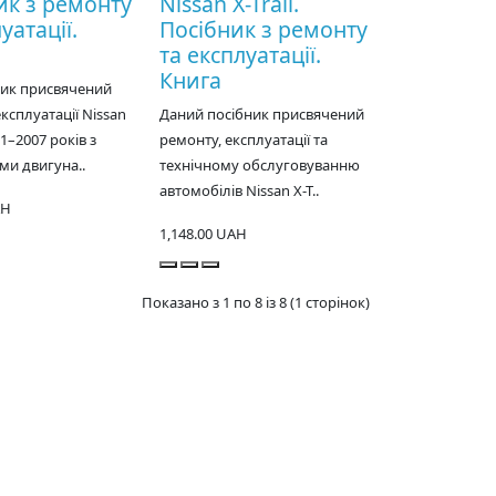
ик з ремонту
Nissan X-Trail.
уатації.
Посібник з ремонту
та експлуатації.
Книга
ник присвячений
ксплуатації Nissan
Даний посібник присвячений
1–2007 років з
ремонту, експлуатації та
ми двигуна..
технічному обслуговуванню
автомобілів Nissan X-T..
AH
1,148.00 UAH
Показано з 1 по 8 із 8 (1 сторінок)