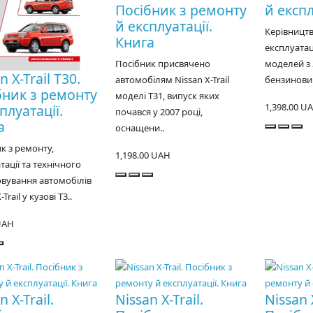
Посібник з ремонту
й експл
й експлуатації.
Керівництв
Книга
експлуатаці
Посібник присвячено
моделей з 
n X-Trail T30.
автомобілям Nissan X-Trail
бензинови
бник з ремонту
моделі T31, випуск яких
1,398.00 U
плуатації.
почався у 2007 році,
а
оснащени..
к з ремонту,
1,198.00 UAH
тації та технічного
вування автомобілів
Trail у кузові T3..
UAH
n X-Trail.
Nissan X-Trail.
Nissan X