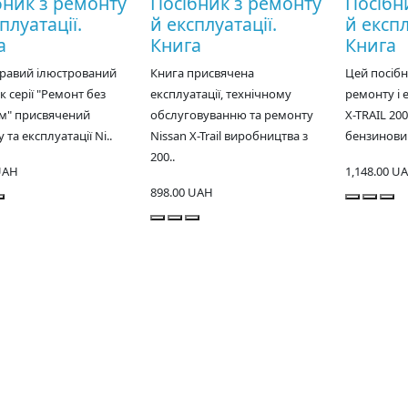
бник з ремонту
Посібник з ремонту
Посібн
плуатації.
й експлуатації.
й експл
а
Книга
Книга
кравий ілюстрований
Книга присвячена
Цей посіб
к серії "Ремонт без
експлуатації, технічному
ремонту і е
м" присвячений
обслуговуванню та ремонту
X-TRAIL 200
 та експлуатації Ni..
Nissan X-Trail виробництва з
бензинови
200..
UAH
1,148.00 U
898.00 UAH