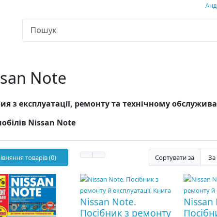
Андр
ssan Note
ия з експлуатації, ремонту та технічному обслужи
обілів Nissan Note
івняння товарів (0)
Сортувати за
Nissan Note.
Nissan 
Посібник з ремонту
Посібн