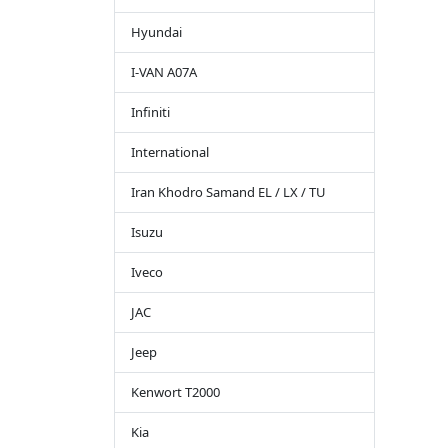
Hyundai
I-VAN A07A
Infiniti
International
Iran Khodro Samand EL / LX / TU
Isuzu
Iveco
JAC
Jeep
Kenwort T2000
Kia