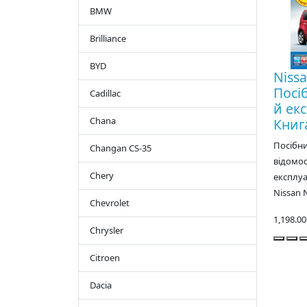
BMW
Brilliance
BYD
Nissa
Посі
Cadillac
й екс
Chana
Книг
Посібни
Changan CS-35
відомос
Chery
експлуа
Nissan N
Chevrolet
1,198.0
Chrysler
Citroen
Dacia