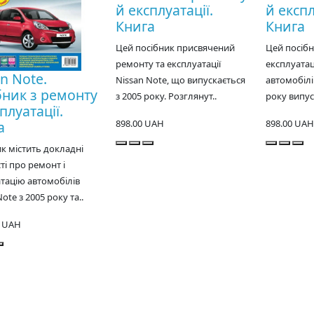
й експлуатації.
й експл
Книга
Книга
Цей посібник присвячений
Цей посібн
ремонту та експлуатації
експлуатац
n Note.
Nissan Note, що випускається
автомобілі
бник з ремонту
з 2005 року. Розглянут..
року випуск
плуатації.
898.00 UAH
898.00 UAH
а
к містить докладні
ті про ремонт і
тацію автомобілів
ote з 2005 року та..
0 UAH