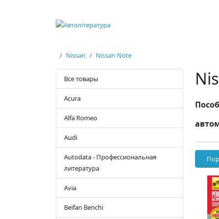
Nissan
Nissan Note
Ni
Все товары
Acura
Пособ
Alfa Romeo
автом
Audi
Autodata - Профессиональная
Пор
литература
Avia
Beifan Benchi