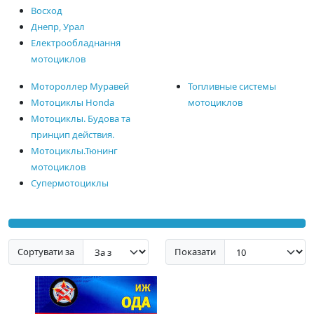
Восход
Днепр, Урал
Електрообладнання
мотоциклов
Мотороллер Муравей
Топливные системы
Мотоциклы Honda
мотоциклов
Мотоциклы. Будова та
принцип действия.
Мотоциклы.Тюнинг
мотоциклов
Супермотоциклы
Сортувати за
Показати