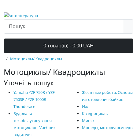
0 товар(ів) - 0.00 UAH
Мотоциклы/ Квадроциклы
Мотоциклы/ Квадроциклы
Уточніть пошук
Yamaha YZF 750R / YZF
Жестяные роботи. Основы
750SP / YZF 1000R
изготовления байков
Thunderace
Иж
Будова та
Квадроциклы
тех.обслуговування
Минск
мотоциклов. Учебник
Мопеды, мотовелосипеды
водителя