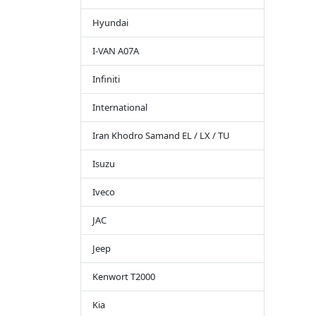
Hyundai
I-VAN A07A
Infiniti
International
Iran Khodro Samand EL / LX / TU
Isuzu
Iveco
JAC
Jeep
Kenwort T2000
Kia