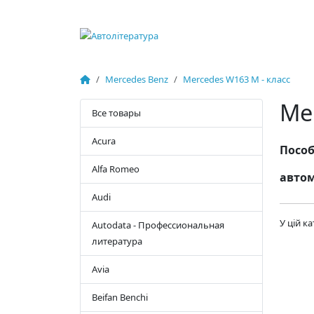
Mercedes Benz
Mercedes W163 M - класс
Me
Все товары
Acura
Пособ
Alfa Romeo
автом
Audi
У цій к
Autodata - Профессиональная
литература
Avia
Beifan Benchi