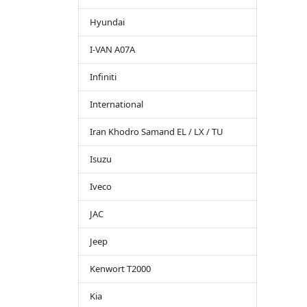
Hyundai
I-VAN A07A
Infiniti
International
Iran Khodro Samand EL / LX / TU
Isuzu
Iveco
JAC
Jeep
Kenwort T2000
Kia