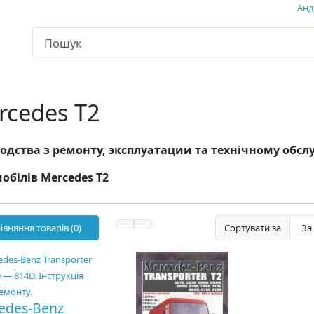
Андр
rcedes T2
одства з ремонту, эксплуатации та технічному об
обілів Mercedes T2
івняння товарів (0)
Сортувати за
edes-Benz