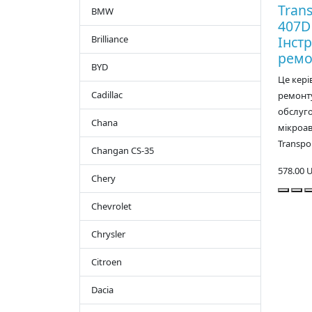
Trans
BMW
407D
Brilliance
Інст
ремо
BYD
Це кері
Cadillac
ремонту
обслуг
Chana
мікроав
Transpor
Changan CS-35
578.00 
Chery
Chevrolet
Chrysler
Citroen
Dacia