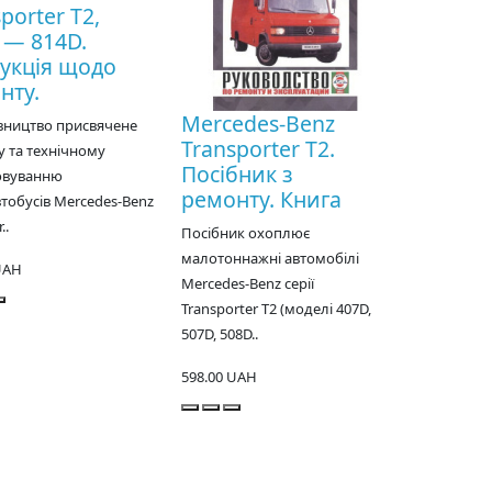
porter T2,
 — 814D.
рукція щодо
нту.
Mercedes-Benz
вництво присвячене
Transporter T2.
 та технічному
Посібник з
овуванню
ремонту. Книга
тобусів Mercedes-Benz
..
Посібник охоплює
малотоннажні автомобілі
UAH
Mercedes-Benz серії
Transporter T2 (моделі 407D,
507D, 508D..
598.00 UAH