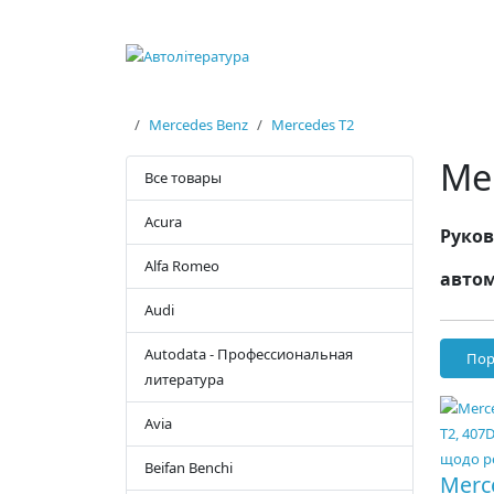
Mercedes Benz
Mercedes T2
Me
Все товары
Acura
Руков
Alfa Romeo
автом
Audi
Autodata - Профессиональная
Пор
литература
Avia
Beifan Benchi
Merc