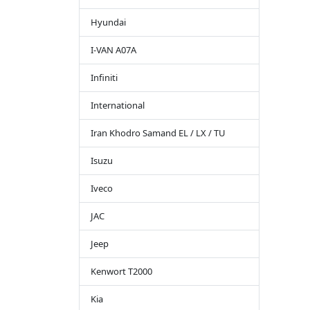
Hyundai
I-VAN A07A
Infiniti
International
Iran Khodro Samand EL / LX / TU
Isuzu
Iveco
JAC
Jeep
Kenwort T2000
Kia