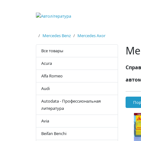
Mercedes Benz
Mercedes Axor
Me
Все товары
Acura
Справ
Alfa Romeo
автом
Audi
Autodata - Профессиональная
Пор
литература
Avia
Beifan Benchi