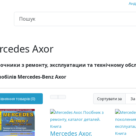
Андр
rcedes Axor
очники з ремонту, эксплуатации та технічному об
обілів Mercedes-Benz Axor
івняння товарів (0)
Сортувати за
Mercedes Axor.