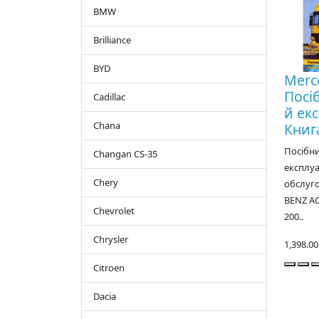
BMW
Brilliance
BYD
Merce
Посі
Cadillac
й екс
Chana
Книг
Посібни
Changan CS-35
експлуа
Chery
обслуг
BENZ AC
Chevrolet
200..
Chrysler
1,398.0
Citroen
Dacia