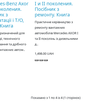
es-Benz Axor
I и II поколения.
поколения.
Посібник з
ик з
ремонту. Книга
тації і Т/О,
Практичне керівництво з
 Книга
ремонту вантажних
призначений для
автомобілів Mercedes AXOR I
ії, технічного
та II поколінь із дизельними
ання та дрібного
д..
нтажних автом..
1,498.00 UAH
Показано з 1 по 4 із 4 (1 сторінок)