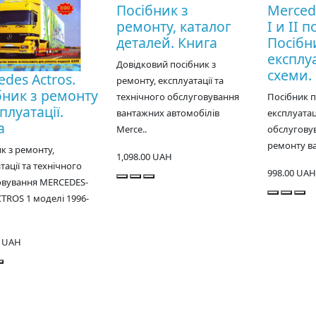
Посібник з
Merced
ремонту, каталог
I и II 
деталей. Книга
Посібн
експлуа
Довідковий посібник з
схеми.
des Actros.
ремонту, експлуатації та
бник з ремонту
технічного обслуговування
Посібник 
плуатації.
вантажних автомобілів
експлуатац
а
Merce..
обслуговув
ремонту ва
к з ремонту,
1,098.00 UAH
тації та технічного
998.00 UAH
овування MERCEDES-
TROS 1 моделі 1996-
0 UAH