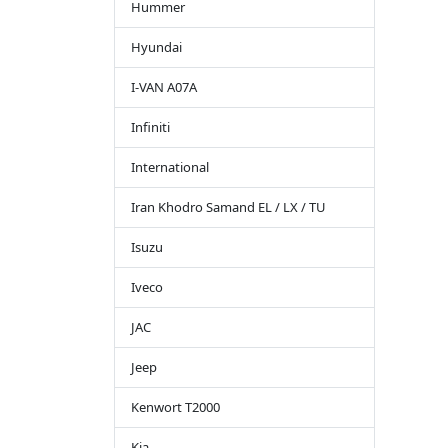
Hummer
Hyundai
I-VAN A07A
Infiniti
International
Iran Khodro Samand EL / LX / TU
Isuzu
Iveco
JAC
Jeep
Kenwort T2000
Kia