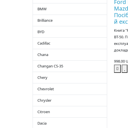
Ford 
Mazd
BMW
Посі
Brilliance
й екс
Книга "
BYD
BT-50. 
Cadillac
експлуа
докладн
Chana
998.00 
Changan CS-35
Chery
Chevrolet
Chrysler
Citroen
Dacia