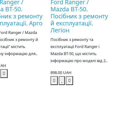
Ranger /
Ford Ranger /
a BT-50.
Mazda BT-50.
бник з ремонту
Посібник з ремонту
плуатації. Арго
й експлуатації.
Легіон
Ford Ranger / Mazda
Посібник з ремонту й
Посібник з ремонту та
тації" містить
експлуатації Ford Ranger і
у інформацію для..
Mazda BT-50, що містить
інформацію про моделі від 2..
UAH
898.00 UAH