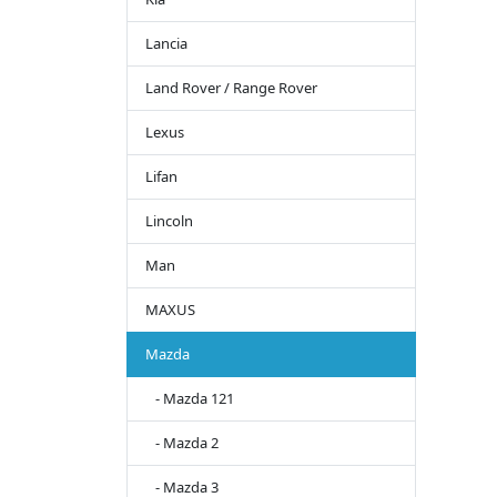
Lancia
Land Rover / Range Rover
Lexus
Lifan
Lincoln
Man
MAXUS
Mazda
- Mazda 121
- Mazda 2
- Mazda 3