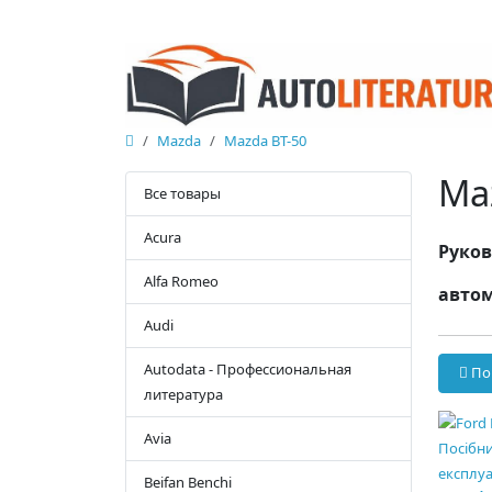
Mazda
Mazda BT-50
Ma
Все товары
Acura
Руков
Alfa Romeo
автом
Audi
Autodata - Профессиональная
По
литература
Avia
Beifan Benchi