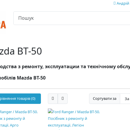
Андрій 
zda BT-50
одства з ремонту, эксплуатации та технічному об
обілів Mazda BT-50
рівняння товарів (0)
Сортувати за