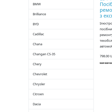
Посі
BMW
ремо
Brilliance
з екс
Ілюстр
BYD
посібн
Cadillac
ремонту
техобс
Chana
автомобі
Changan CS-35
798.00 
Chery
Chevrolet
Chrysler
Citroen
Dacia