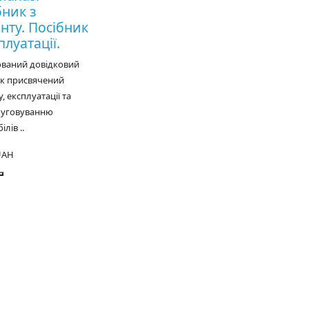
бник з
нту. Посібник
плуатації.
ований довідковий
ик присвячений
, експлуатації та
луговуванню
лів ..
UAH