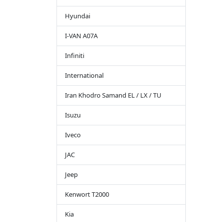
Hyundai
I-VAN A07A
Infiniti
International
Iran Khodro Samand EL / LX / TU
Isuzu
Iveco
JAC
Jeep
Kenwort T2000
Kia