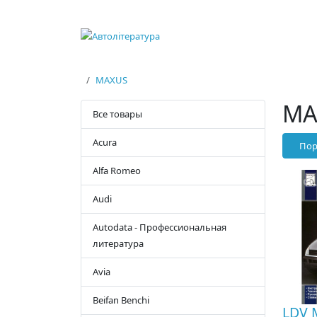
MAXUS
MA
Все товары
Acura
Пор
Alfa Romeo
Audi
Autodata - Профессиональная
литература
Avia
Beifan Benchi
LDV 