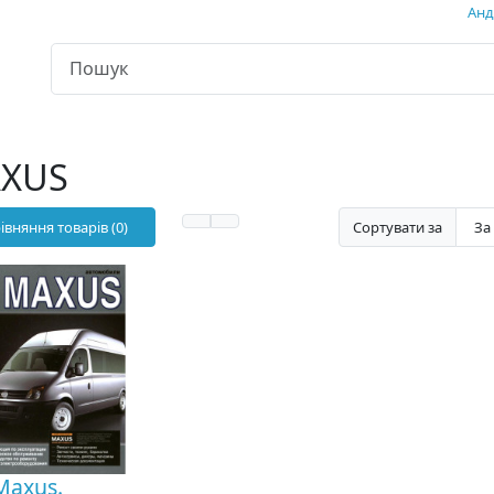
Андр
XUS
івняння товарів (0)
Сортувати за
Maxus.