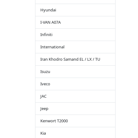
Hyundai
I-VAN A07A
Infiniti
International
Iran Khodro Samand EL / LX / TU
Isuzu
Iveco
JAC
Jeep
Kenwort T2000
Kia