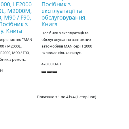
000, LE2000
Посібник з
0L, M2000M,
експлуатації та
 M90 / F90,
обслуговування.
Посібник з
Книга
у. Книга
Посібник з експлуатації та
керівництво "MAN
обслуговування вантажних
00 / M2000L,
автомобілів MAN серії F2000
2000, M90 / F90,
включає кілька випус..
ібник з ремон..
478.00 UAH
AH
Показано з 1 по 4 із 4 (1 сторінок)