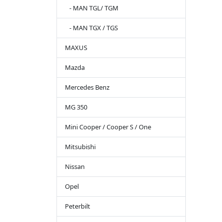
- MAN TGL/ TGM
- MAN TGX / TGS
MAXUS
Mazda
Mercedes Benz
MG 350
Mini Cooper / Cooper S / One
Mitsubishi
Nissan
Opel
Peterbilt