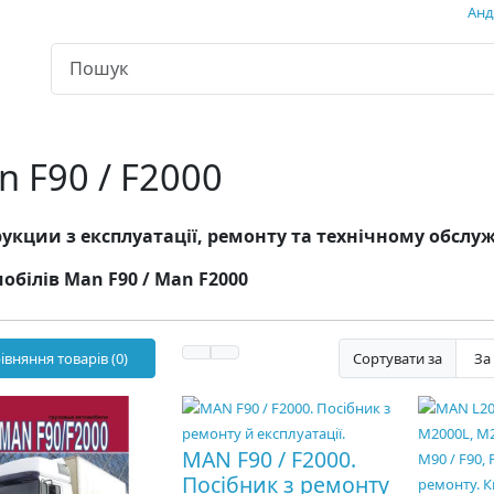
Андр
n F90 / F2000
укции з експлуатації, ремонту та технічному обсл
обілів Man F90 / Man F2000
івняння товарів (0)
Сортувати за
MAN F90 / F2000.
Посібник з ремонту