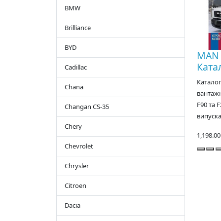
BMW
Brilliance
BYD
MAN 
Ката
Cadillac
Каталог
Chana
вантаж
F90 та 
Changan CS-35
випускал
Chery
1,198.0
Chevrolet
Chrysler
Citroen
Dacia