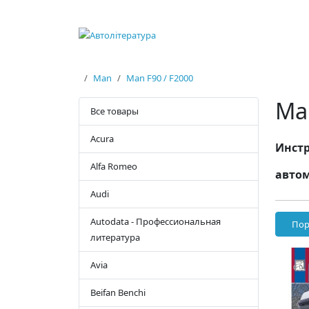
Man
Man F90 / F2000
Ma
Все товары
Acura
Инстр
Alfa Romeo
автом
Audi
Autodata - Профессиональная
Пор
литература
Avia
Beifan Benchi