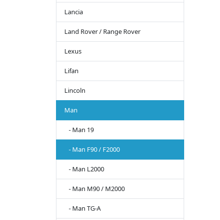
Lancia
Land Rover / Range Rover
Lexus
Lifan
Lincoln
Man
- Man 19
- Man F90 / F2000
- Man L2000
- Man M90 / M2000
- Man TG-A