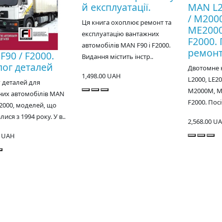
й експлуатації.
MAN L2
/ M200
Ця книга охоплює ремонт та
ME2000,
експлуатацію вантажних
F2000. 
автомобілів MAN F90 і F2000.
ремонт
F90 / F2000.
Видання містить інстр..
лог деталей
Двотомне 
1,498.00 UAH
L2000, LE20
 деталей для
M2000M, ME
них автомобілів MAN
F2000. Пос
F2000, моделей, що
ися з 1994 року. У в..
2,568.00 U
0 UAH