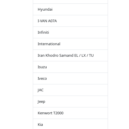
Hyundai
I-VAN A07A
Infiniti
International
Iran Khodro Samand EL / LX / TU
Isuzu
Iveco
JAC
Jeep
Kenwort T2000
Kia