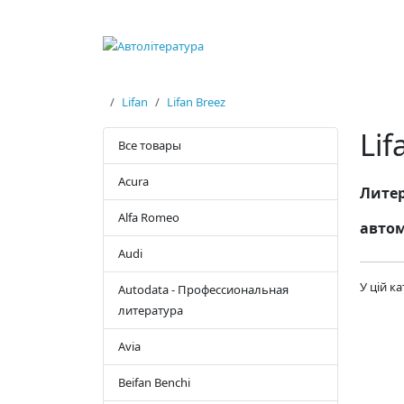
Lifan
Lifan Breez
Lif
Все товары
Acura
Литер
Alfa Romeo
автом
Audi
У цій к
Autodata - Профессиональная
литература
Avia
Beifan Benchi