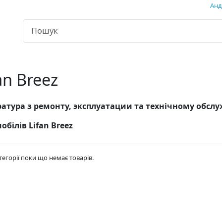
Андр
an Breez
атура з ремонту, эксплуатации та технічному обс
обілів Lifan Breez
атегорії поки що немає товарів.