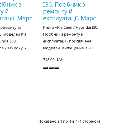
сібник з
I30. Посібник з
у й
ремонту й
тації. Марс
експлуатації. Марс
 ремонту та
Книга «Kia Ceed / Hyundai I30.
ії моделей Kia
Посібник з ремонту й
ndai I30,
експлуатації» присвячена
з 2005 року. У
моделям, випущеним з 20..
748.00 UAH
Показано з 1 по 4 із 4 (1 сторінок)