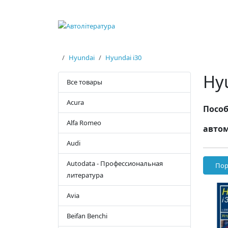
Hyundai
Hyundai i30
Hy
Все товары
Acura
Пособ
Alfa Romeo
автом
Audi
Autodata - Профессиональная
Пор
литература
Avia
Beifan Benchi