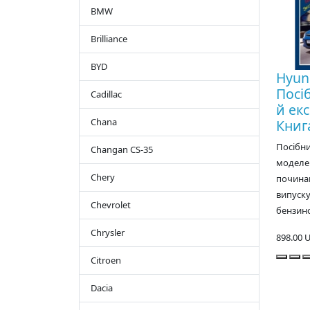
BMW
Brilliance
BYD
Hyund
Посі
Cadillac
й екс
Chana
Книг
Посібн
Changan CS-35
моделей
Chery
починаю
випуску
Chevrolet
бензино
Chrysler
898.00 
Citroen
Dacia