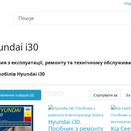
Андр
undai i30
ия з експлуатації, ремонту та технічному обслужи
обілів Hyundai i30
івняння товарів (0)
Сортувати за
Hyundai i30.
Посібник з ремонту
Kia Cee