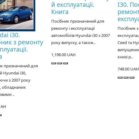
й експлуатації.
I30. По
Книга
ремонт
експлуа
Посібник призначений для
ремонту і експлуатації
Посібник з
ai i30.
автомобілів Hyundai i30 з 2007
експлуатац
бник з ремонту
року випуску, а також..
Ceed та Hyu
плуатації.
випущених 
1,198.00 UAH
а
книзі р..
ик призначений для
748.00 UAH
 Hyundai i30,
чи з 2007 року
, обладнаних
вими ..
UAH