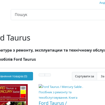
Андр
d Taurus
атура з ремонту, эксплуатации та технічному обс
обілів Ford Taurus
івняння товарів (0)
Сортувати за
Ford Taurus /