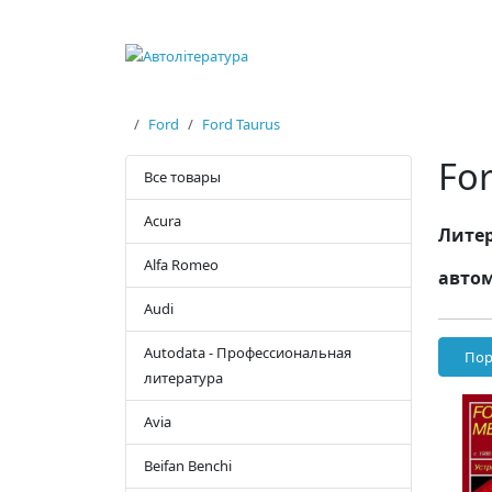
Ford
Ford Taurus
For
Все товары
Acura
Литер
Alfa Romeo
автом
Audi
Autodata - Профессиональная
Пор
литература
Avia
Beifan Benchi