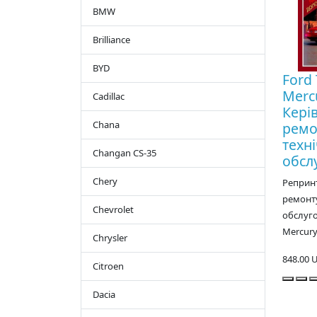
BMW
Brilliance
BYD
Ford 
Mercu
Cadillac
Кері
Chana
ремо
техн
Changan CS-35
обсл
Chery
Репринт
ремонту
Chevrolet
обслуго
Mercury
Chrysler
848.00 
Citroen
Dacia