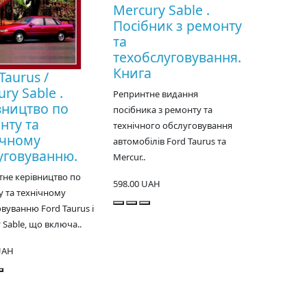
Mercury Sable .
Посібник з ремонту
та
техобслуговування.
Книга
Taurus /
ry Sable .
Репринтне видання
вництво по
посібника з ремонту та
нту та
технічного обслуговування
ічному
автомобілів Ford Taurus та
уговуванню.
Mercur..
не керівництво по
598.00 UAH
 та технічному
вуванню Ford Taurus і
 Sable, що включа..
UAH