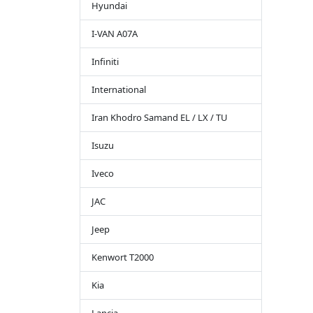
Hyundai
I-VAN A07A
Infiniti
International
Iran Khodro Samand EL / LX / TU
Isuzu
Iveco
JAC
Jeep
Kenwort T2000
Kia