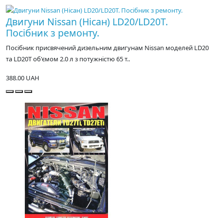
Двигуни Nissan (Нісан) LD20/LD20T.
Посібник з ремонту.
Посібник присвячений дизельним двигунам Nissan моделей LD20
та LD20T об'ємом 2.0 л з потужністю 65 т..
388.00 UAH