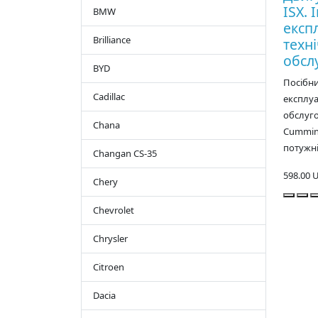
ISX. 
BMW
експл
Brilliance
техн
обсл
BYD
Посібн
Cadillac
експлуа
обслуго
Chana
Cummins
потужні
Changan CS-35
598.00 
Chery
Chevrolet
Chrysler
Citroen
Dacia