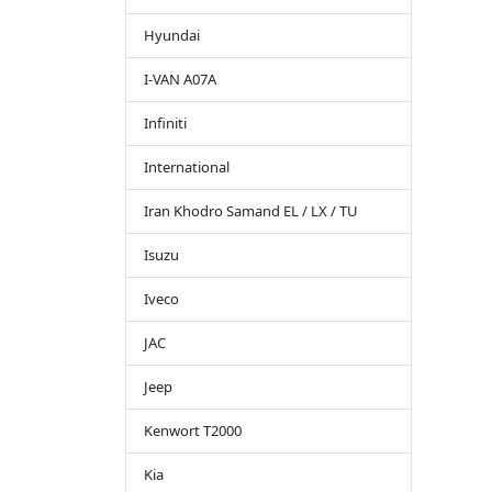
Hyundai
I-VAN A07A
Infiniti
International
Iran Khodro Samand EL / LX / TU
Isuzu
Iveco
JAC
Jeep
Kenwort T2000
Kia