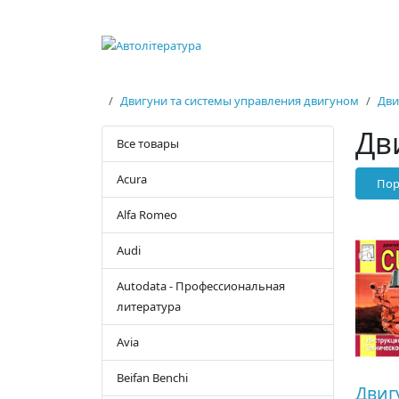
Двигуни та системы управления двигуном
Дви
Дв
Все товары
Acura
Пор
Alfa Romeo
Audi
Autodata - Профессиональная
литература
Avia
Beifan Benchi
Двиг