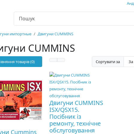
Андр
гуни импортные
Двигуни CUMMINS
игуни CUMMINS
івняння товарів (0)
Сортувати за
Двигуни CUMMINS
ISX/QSX15.
Посібник із
ремонту, технічне
обслуговування
уни Cummins