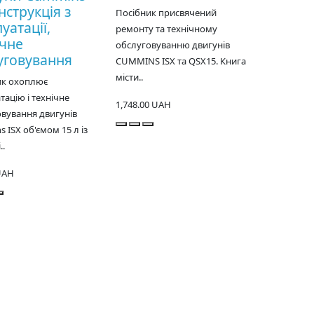
Інструкція з
Посібник присвячений
уатації,
ремонту та технічному
ічне
обслуговуванню двигунів
уговування
CUMMINS ISX та QSX15. Книга
місти..
ик охоплює
тацію і технічне
1,748.00 UAH
вування двигунів
 ISX об'ємом 15 л із
..
UAH