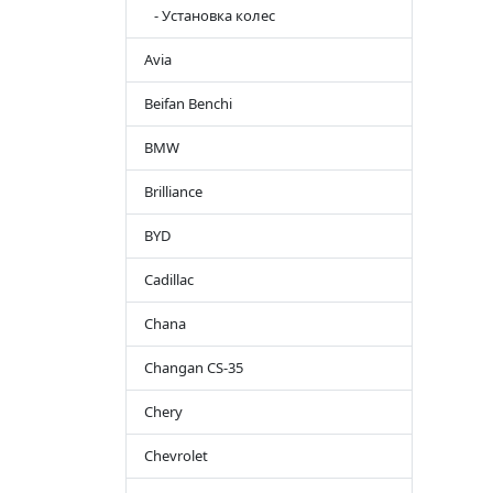
- Установка колес
Avia
Beifan Benchi
BMW
Brilliance
BYD
Cadillac
Chana
Changan CS-35
Chery
Chevrolet