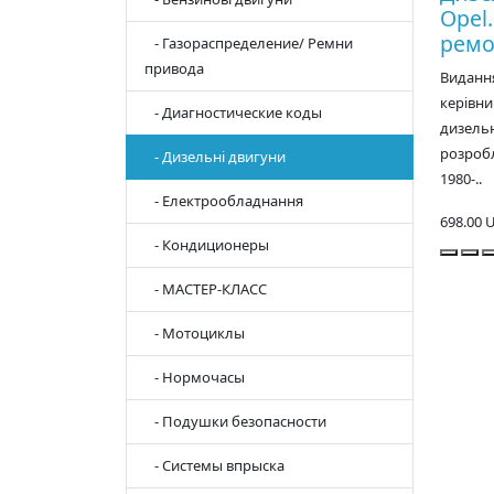
Opel
ремо
- Газораспределение/ Ремни
привода
Виданн
керівни
- Диагностические коды
дизельн
розробл
- Дизельні двигуни
1980-..
- Електрообладнання
698.00 
- Кондиционеры
- МАСТЕР-КЛАСС
- Мотоциклы
- Нормочасы
- Подушки безопасности
- Системы впрыска