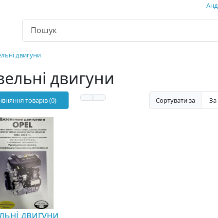
Андр
льні двигуни
зельні двигуни
івняння товарів (0)
Сортувати за
льні двигуни