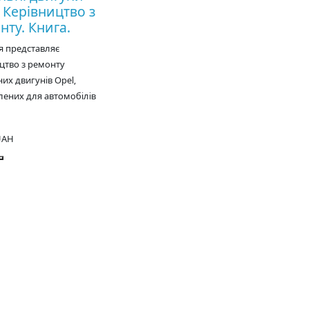
. Керівництво з
нту. Книга.
я представляє
цтво з ремонту
их двигунів Opel,
ених для автомобілів
UAH