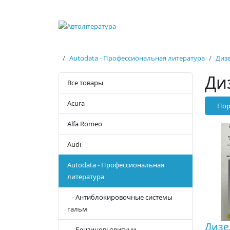
Autodata - Профессиональная литература
Дизе
Ди
Все товары
Acura
Пор
Alfa Romeo
Audi
Autodata - Профессиональная
литература
- Антиблокировочные системы
гальм
Дизе
- Бензинові двигуни