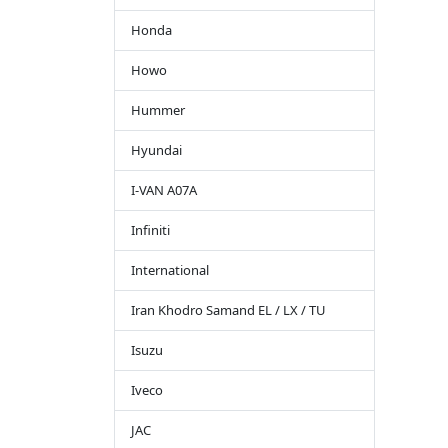
Honda
Howo
Hummer
Hyundai
I-VAN A07A
Infiniti
International
Iran Khodro Samand EL / LX / TU
Isuzu
Iveco
JAC