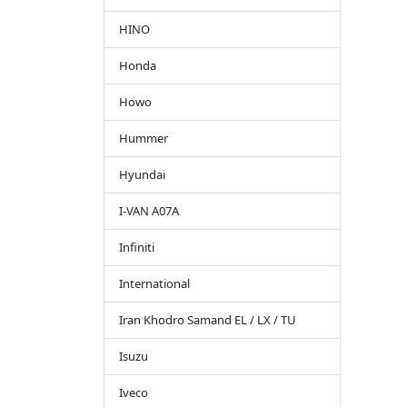
HINO
Honda
Howo
Hummer
Hyundai
I-VAN A07A
Infiniti
International
Iran Khodro Samand EL / LX / TU
Isuzu
Iveco