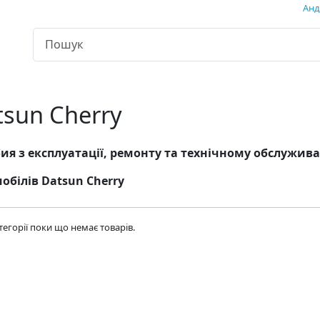
Андр
tsun Cherry
ия з експлуатації, ремонту та технічному обслужи
обілів Datsun Cherry
атегорії поки що немає товарів.