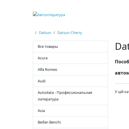
Datsun
Datsun Cherry
Da
Все товары
Acura
Пособ
Alfa Romeo
автом
Audi
У цій к
Autodata - Профессиональная
литература
Avia
Beifan Benchi