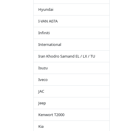
Hyundai
I-VAN A07A
Infiniti
International
Iran Khodro Samand EL / LX / TU
Isuzu
Iveco
JAC
Jeep
Kenwort T2000
Kia