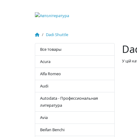
Dadi Shuttle
Dad
Все товары
У цій к
Acura
Alfa Romeo
Audi
Autodata - Профессиональная
литература
Avia
Beifan Benchi