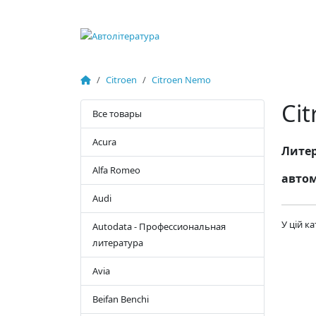
Citroen
Citroen Nemo
Ci
Все товары
Acura
Литер
Alfa Romeo
автом
Audi
У цій к
Autodata - Профессиональная
литература
Avia
Beifan Benchi