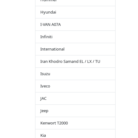
Hyundai
I-VAN A07A
Infiniti
International
Iran Khodro Samand EL / LX / TU
Isuzu
Iveco
JAC
Jeep
Kenwort T2000
Kia