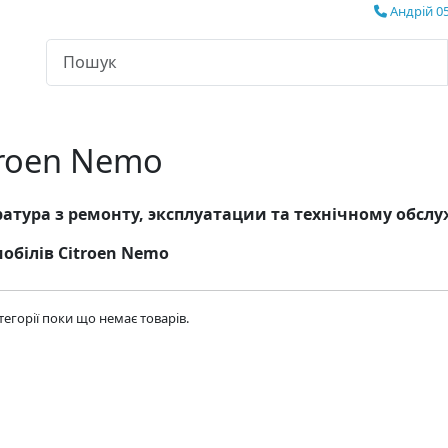
Андрій 05
troen Nemo
атура з ремонту, эксплуатации та технічному обс
обілів Citroen Nemo
атегорії поки що немає товарів.