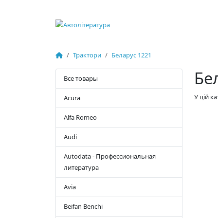
Трактори
Беларус 1221
Бе
Все товары
У цій к
Acura
Alfa Romeo
Audi
Autodata - Профессиональная
литература
Avia
Beifan Benchi