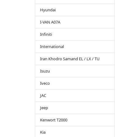
Hyundai
I-VAN A07A
Infiniti
International
Iran Khodro Samand EL / LX / TU
Isuzu
Iveco
JAC
Jeep
Kenwort T2000
Kia