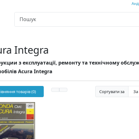
Андр
ra Integra
укции з експлуатації, ремонту та технічному обсл
обілів Acura Integra
івняння товарів (0)
Сортувати за