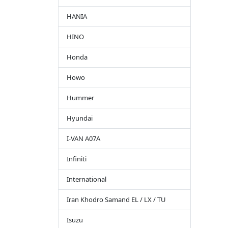
HANIA
HINO
Honda
Howo
Hummer
Hyundai
I-VAN A07A
Infiniti
International
Iran Khodro Samand EL / LX / TU
Isuzu