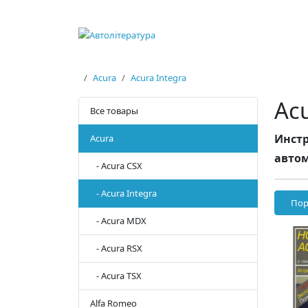
Acura
Acura Integra
Acu
Все товары
Инстр
Acura
автом
- Acura CSX
- Acura Integra
Пор
- Acura MDX
- Acura RSX
- Acura TSX
Alfa Romeo