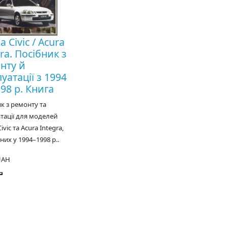
 Civic / Acura
ra. Посібник з
нту й
уатації з 1994
98 р. Книга
к з ремонту та
тації для моделей
vic та Acura Integra,
их у 1994–1998 р..
UAH