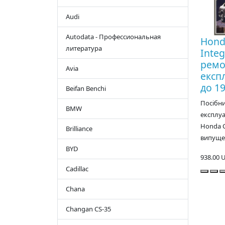
Audi
Autodata - Профессиональная
Honda
литература
Integ
ремо
Avia
експл
до 19
Beifan Benchi
Посібни
BMW
експлуа
Honda Ci
Brilliance
випущен
BYD
938.00 
Cadillac
Chana
Changan CS-35