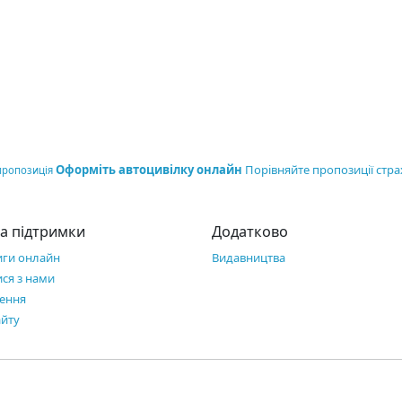
Оформіть автоцивілку онлайн
Порівняйте пропозиції стра
пропозиція
а підтримки
Додатково
иги онлайн
Видавництва
ися з нами
ення
айту