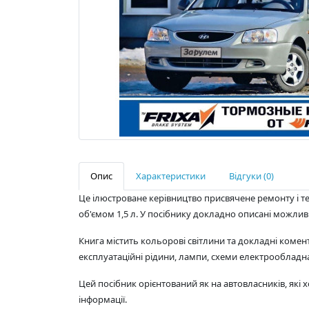
Опис
Характеристики
Відгуки (0)
Це ілюстроване керівництво присвячене ремонту і 
об'ємом 1,5 л. У посібнику докладно описані можливі
Книга містить кольорові світлини та докладні комент
експлуатаційні рідини, лампи, схеми електрообладна
Цей посібник орієнтований як на автовласників, які х
інформації.