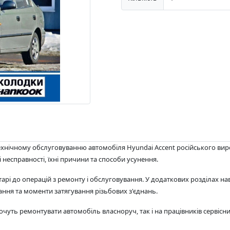
технічному обслуговуванню автомобіля Hyundai Accent російського в
 несправності, їхні причини та способи усунення.
арі до операцій з ремонту і обслуговування. У додаткових розділах на
ння та моменти затягування різьбових з'єднань.
очуть ремонтувати автомобіль власноруч, так і на працівників сервісни