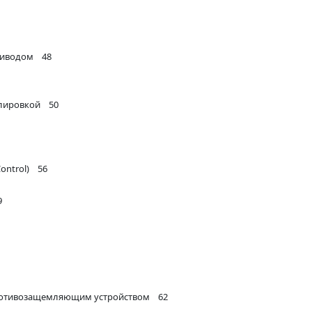
приводом 48
улировкой 50
ontrol) 56
9
противозащемляющим устройством 62