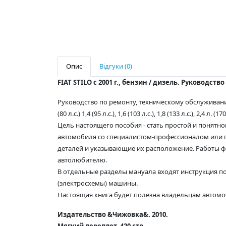
Опис
Відгуки (0)
FIAT STILO с 2001 г., бензин / дизель. Руковод
Руководство по ремонту, техническому обслуживани
(80 л.с.) 1,4 (95 л.с.), 1,6 (103 л.с.), 1,8 (133 л.с.), 2,
Цель настоящего пособия - стать простой и понятн
автомобиля со специалистом-профессионалом или г
деталей и указывающие их расположение. Работы ф
автолюбителю.
В отдельные разделы мануала входят инструкция по
(электросхемы) машины.
Настоящая книга будет полезна владельцам автомоб
Издательство &Чижовка&. 2010.
Мягкий переплет, 420 стр.