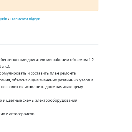
гуків
/
Написати відгук
ная бензиновыми двигателями рабочим объемом 1,2
 л.с.).
формулировать и составить план ремонта
сания, объясняющие значение различных узлов и
о позволит их исполнить даже начинающему
ию и цветные схемы электрооборудования
их и автосервисов.