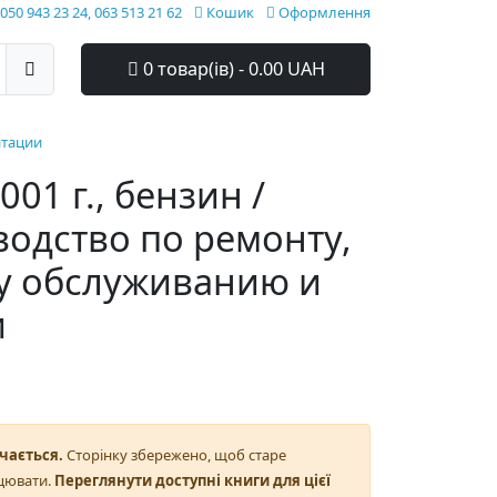
050 943 23 24, 063 513 21 62
Кошик
Оформлення
0 товар(ів) - 0.00 UAH
атации
001 г., бензин /
водство по ремонту,
у обслуживанию и
и
чається.
Сторінку збережено, щоб старе
цювати.
Переглянути доступні книги для цієї