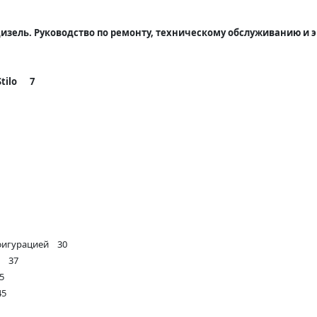
 / дизель. Руководство по ремонту, техническому обслуживанию и
Stilo 7
фигурацией 30
ы 37
5
45