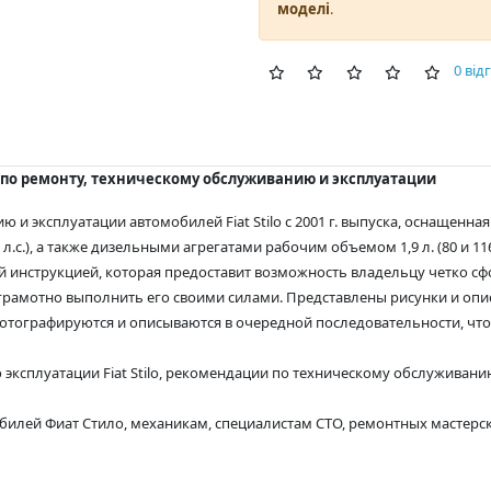
моделі
.
0 від
ство по ремонту, техническому обслуживанию и эксплуатации
ю и эксплуатации автомобилей Fiat Stilo c 2001 г. выпуска, оснащен
4 л. (170 л.с.), а также дизельными агрегатами рабочим объемом 1,9 л. (80 и 116
ой инструкцией, которая предоставит возможность владельцу четко с
рамотно выполнить его своими силами. Представлены рисунки и опи
отографируются и описываются в очередной последовательности, чт
 эксплуатации Fiat Stilo, рекомендации по техническому обслуживан
илей Фиат Стило, механикам, специалистам СТО, ремонтных мастерск