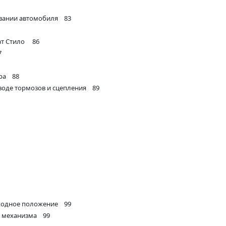
вании автомобиля 83
ат Стило 86
7
тра 88
воде тормозов и сцепления 89
сходное положение 99
о механизма 99