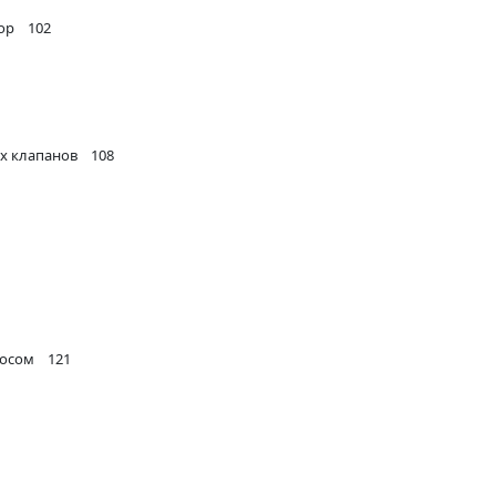
тор 102
ых клапанов 108
сосом 121