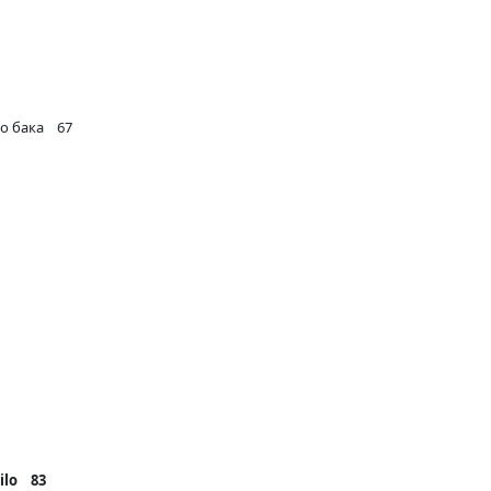
го бака 67
ilo 83