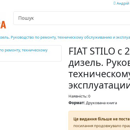
Андрій 
 / дизель. Руководство по ремонту, техническому обслуживанию и эксплу
FIAT STILO с 2
дизель. Руко
техническом
эксплуатаци
Наявність: 0
Формат:
Друкована книга
Це видання більше не поста
посилання продовжувало пра