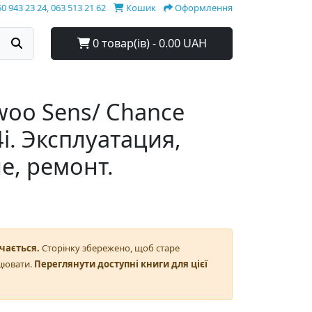
0 943 23 24, 063 513 21 62
Кошик
Оформлення
0 товар(ів) - 0.00 UAH
oo Sens/ Chance
.4i. Эксплуатация,
е, ремонт.
чається.
Сторінку збережено, щоб старе
цювати.
Переглянути доступні книги для цієї