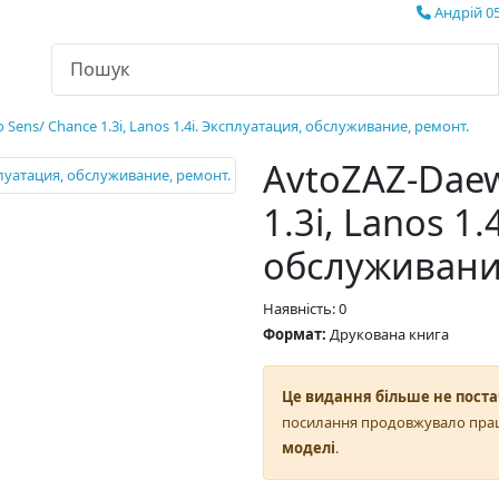
Андрій 05
Sens/ Chance 1.3i, Lanos 1.4i. Эксплуатация, обслуживание, ремонт.
AvtoZAZ-Daew
1.3i, Lanos 1
обслуживани
Наявність: 0
Формат:
Друкована книга
Це видання більше не поста
посилання продовжувало пра
моделі
.