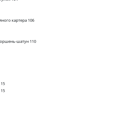
яного картера 106
поршень-шатун 110
115
115