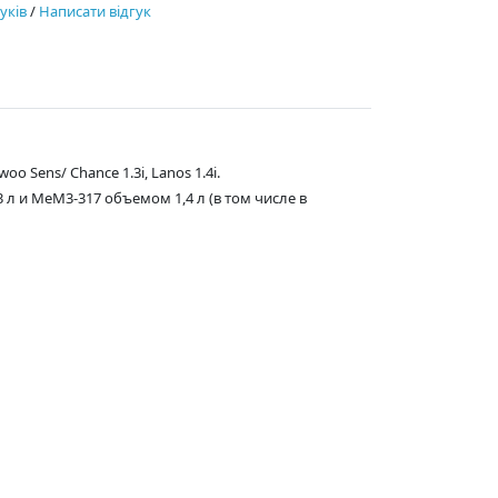
гуків
/
Написати відгук
Sens/ Chance 1.3i, Lanos 1.4i.
и MeM3-317 объемом 1,4 л (в том числе в