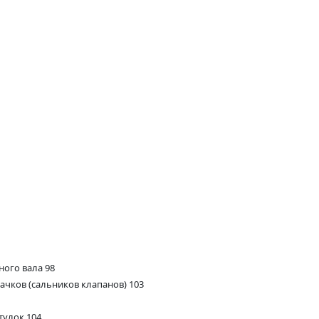
ного вала 98
ачков (сальников клапанов) 103
тулок 104