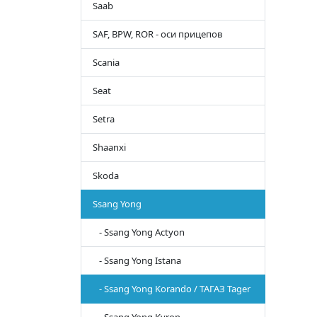
Saab
SAF, BPW, ROR - оси прицепов
Scania
Seat
Setra
Shaanxi
Skoda
Ssang Yong
- Ssang Yong Actyon
- Ssang Yong Istana
- Ssang Yong Korando / ТАГАЗ Tager