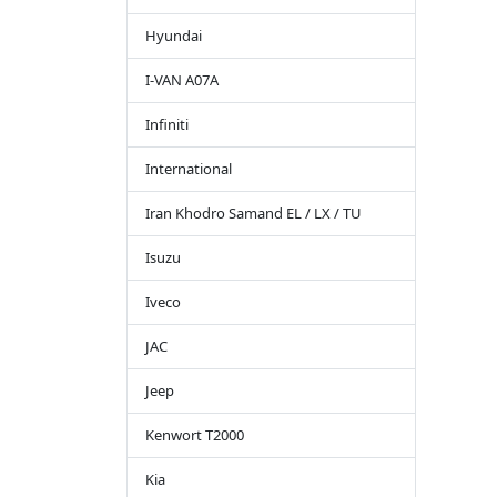
Hyundai
I-VAN A07A
Infiniti
International
Iran Khodro Samand EL / LX / TU
Isuzu
Iveco
JAC
Jeep
Kenwort T2000
Kia