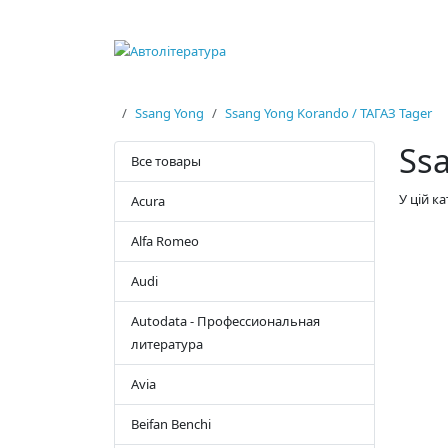
Ssang Yong
Ssang Yong Korando / ТАГАЗ Tager
Ss
Все товары
У цій к
Acura
Alfa Romeo
Audi
Autodata - Профессиональная
литература
Avia
Beifan Benchi