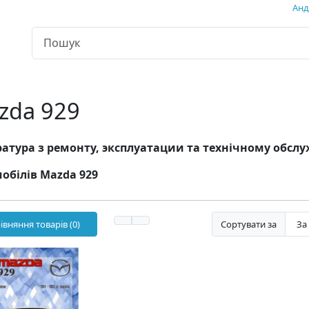
Андр
zda 929
атура з ремонту, эксплуатации та технічному обс
обілів Mazda 929
івняння товарів (0)
Сортувати за