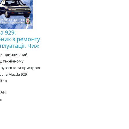
a 929.
бник з ремонту
плуатації. Чиж
ик присвячений
, технічному
овуванню та пристрою
ілів Mazda 929
 19..
UAH