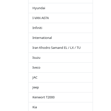
Hyundai
I-VAN A07A
Infiniti
International
Iran Khodro Samand EL / LX / TU
Isuzu
Iveco
JAC
Jeep
Kenwort T2000
Kia