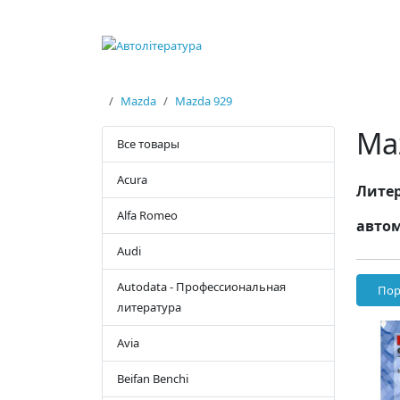
Mazda
Mazda 929
Ma
Все товары
Acura
Литер
Alfa Romeo
автом
Audi
Autodata - Профессиональная
Пор
литература
Avia
Beifan Benchi