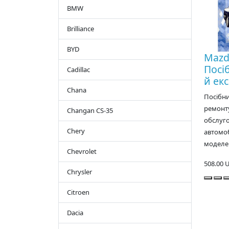
BMW
Brilliance
BYD
Mazd
Посі
Cadillac
й екс
Chana
Посібн
ремонту
Changan CS-35
обслуг
Chery
автомоб
моделей
Chevrolet
508.00 
Chrysler
Citroen
Dacia