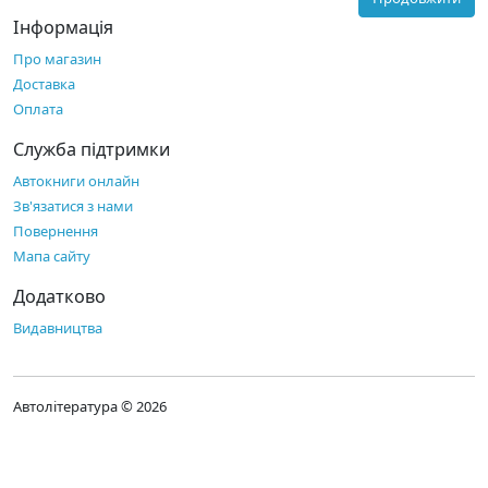
Інформація
Про магазин
Доставка
Оплата
Служба підтримки
Автокниги онлайн
Зв'язатися з нами
Повернення
Мапа сайту
Додатково
Видавництва
Автолітература © 2026