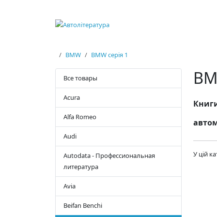
BMW
BMW серія 1
BM
Все товары
Acura
Книги
Alfa Romeo
автом
Audi
У цій к
Autodata - Профессиональная
литература
Avia
Beifan Benchi