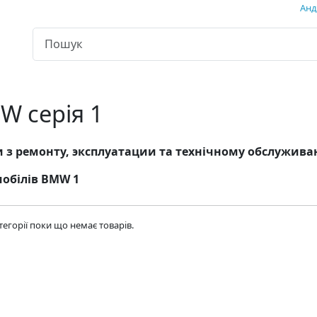
Андр
W серія 1
 з ремонту, эксплуатации та технічному обслужив
обілів BMW 1
атегорії поки що немає товарів.