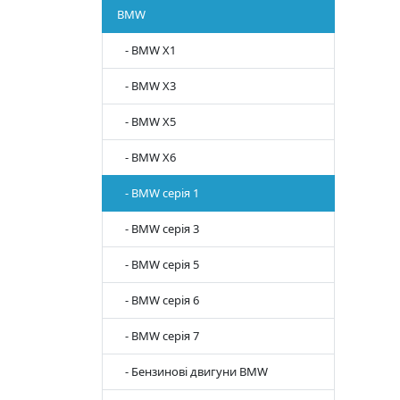
BMW
- BMW X1
- BMW X3
- BMW X5
- BMW X6
- BMW серія 1
- BMW серія 3
- BMW серія 5
- BMW серія 6
- BMW серія 7
- Бензинові двигуни BMW