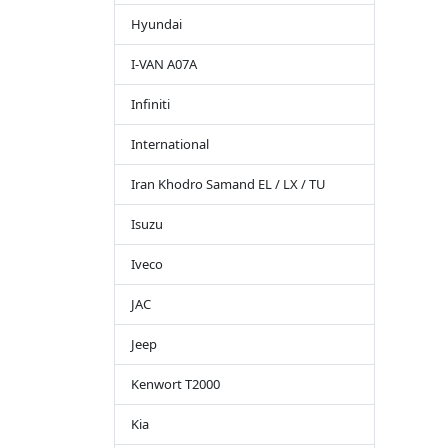
Hyundai
I-VAN A07A
Infiniti
International
Iran Khodro Samand EL / LX / TU
Isuzu
Iveco
JAC
Jeep
Kenwort T2000
Kia